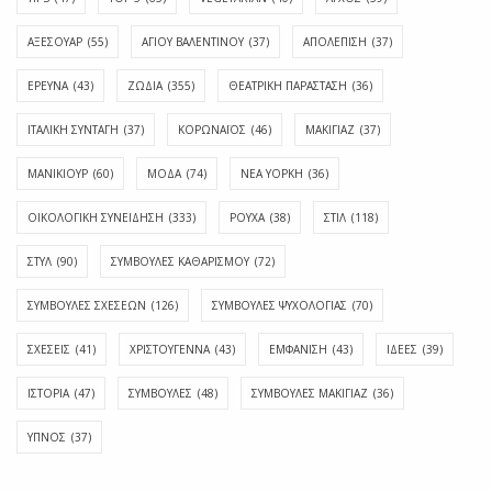
ΑΞΕΣΟΥΑΡ
(55)
ΑΓΊΟΥ ΒΑΛΕΝΤΊΝΟΥ
(37)
ΑΠΟΛΈΠΙΣΗ
(37)
ΕΡΕΥΝΑ
(43)
ΖΩΔΙΑ
(355)
ΘΕΑΤΡΙΚΗ ΠΑΡΑΣΤΑΣΗ
(36)
ΙΤΑΛΙΚΗ ΣΥΝΤΑΓΗ
(37)
ΚΟΡΩΝΑΪΟΣ
(46)
ΜΑΚΙΓΙΑΖ
(37)
ΜΑΝΙΚΙΟΥΡ
(60)
ΜΟΔΑ
(74)
ΝΕΑ ΥΟΡΚΗ
(36)
ΟΙΚΟΛΟΓΙΚΗ ΣΥΝΕΙΔΗΣΗ
(333)
ΡΟΥΧΑ
(38)
ΣΤΙΛ
(118)
ΣΤΥΛ
(90)
ΣΥΜΒΟΥΛΕΣ ΚΑΘΑΡΙΣΜΟΥ
(72)
ΣΥΜΒΟΥΛΕΣ ΣΧΕΣΕΩΝ
(126)
ΣΥΜΒΟΥΛΕΣ ΨΥΧΟΛΟΓΙΑΣ
(70)
ΣΧΕΣΕΙΣ
(41)
ΧΡΙΣΤΟΥΓΕΝΝΑ
(43)
ΕΜΦΆΝΙΣΗ
(43)
ΙΔΈΕΣ
(39)
ΙΣΤΟΡΊΑ
(47)
ΣΥΜΒΟΥΛΈΣ
(48)
ΣΥΜΒΟΥΛΈΣ ΜΑΚΙΓΙΆΖ
(36)
ΎΠΝΟΣ
(37)