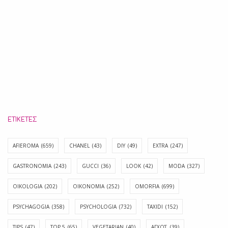
ΕΤΙΚΈΤΕΣ
AFIEROMA
(659)
CHANEL
(43)
DIY
(49)
EXTRA
(247)
GASTRONOMIA
(243)
GUCCI
(36)
LOOK
(42)
MODA
(327)
OIKOLOGIA
(202)
OIKONOMIA
(252)
OMORFIA
(699)
PSYCHAGOGIA
(358)
PSYCHOLOGIA
(732)
TAXIDI
(152)
TIPS
(47)
TOP 5
(65)
VEGETARIAN
(40)
ΑΓΧΟΣ
(39)