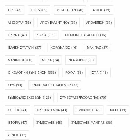
TIPS
(47)
TOP 5
(65)
VEGETARIAN
(40)
ΑΓΧΟΣ
(39)
ΑΞΕΣΟΥΑΡ
(55)
ΑΓΊΟΥ ΒΑΛΕΝΤΊΝΟΥ
(37)
ΑΠΟΛΈΠΙΣΗ
(37)
ΕΡΕΥΝΑ
(43)
ΖΩΔΙΑ
(355)
ΘΕΑΤΡΙΚΗ ΠΑΡΑΣΤΑΣΗ
(36)
ΙΤΑΛΙΚΗ ΣΥΝΤΑΓΗ
(37)
ΚΟΡΩΝΑΪΟΣ
(46)
ΜΑΚΙΓΙΑΖ
(37)
ΜΑΝΙΚΙΟΥΡ
(60)
ΜΟΔΑ
(74)
ΝΕΑ ΥΟΡΚΗ
(36)
ΟΙΚΟΛΟΓΙΚΗ ΣΥΝΕΙΔΗΣΗ
(333)
ΡΟΥΧΑ
(38)
ΣΤΙΛ
(118)
ΣΤΥΛ
(90)
ΣΥΜΒΟΥΛΕΣ ΚΑΘΑΡΙΣΜΟΥ
(72)
ΣΥΜΒΟΥΛΕΣ ΣΧΕΣΕΩΝ
(126)
ΣΥΜΒΟΥΛΕΣ ΨΥΧΟΛΟΓΙΑΣ
(70)
ΣΧΕΣΕΙΣ
(41)
ΧΡΙΣΤΟΥΓΕΝΝΑ
(43)
ΕΜΦΆΝΙΣΗ
(43)
ΙΔΈΕΣ
(39)
ΙΣΤΟΡΊΑ
(47)
ΣΥΜΒΟΥΛΈΣ
(48)
ΣΥΜΒΟΥΛΈΣ ΜΑΚΙΓΙΆΖ
(36)
ΎΠΝΟΣ
(37)