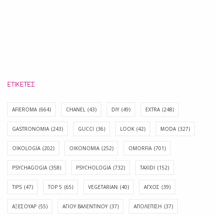
ΕΤΙΚΈΤΕΣ
AFIEROMA
(664)
CHANEL
(43)
DIY
(49)
EXTRA
(248)
GASTRONOMIA
(243)
GUCCI
(36)
LOOK
(42)
MODA
(327)
OIKOLOGIA
(202)
OIKONOMIA
(252)
OMORFIA
(701)
PSYCHAGOGIA
(358)
PSYCHOLOGIA
(732)
TAXIDI
(152)
TIPS
(47)
TOP 5
(65)
VEGETARIAN
(40)
ΑΓΧΟΣ
(39)
ΑΞΕΣΟΥΑΡ
(55)
ΑΓΊΟΥ ΒΑΛΕΝΤΊΝΟΥ
(37)
ΑΠΟΛΈΠΙΣΗ
(37)