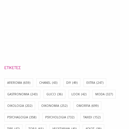
ΕΤΙΚΈΤΕΣ
AFIEROMA
(659)
CHANEL
(43)
DIY
(49)
EXTRA
(247)
GASTRONOMIA
(243)
GUCCI
(36)
LOOK
(42)
MODA
(327)
OIKOLOGIA
(202)
OIKONOMIA
(252)
OMORFIA
(699)
PSYCHAGOGIA
(358)
PSYCHOLOGIA
(732)
TAXIDI
(152)
TIPS
(47)
TOP 5
(65)
VEGETARIAN
(40)
ΑΓΧΟΣ
(39)