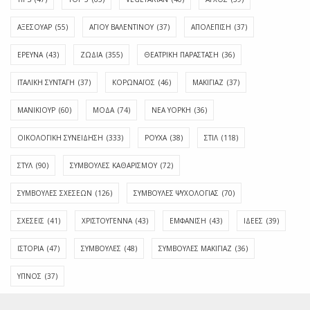
ΑΞΕΣΟΥΑΡ
(55)
ΑΓΊΟΥ ΒΑΛΕΝΤΊΝΟΥ
(37)
ΑΠΟΛΈΠΙΣΗ
(37)
ΕΡΕΥΝΑ
(43)
ΖΩΔΙΑ
(355)
ΘΕΑΤΡΙΚΗ ΠΑΡΑΣΤΑΣΗ
(36)
ΙΤΑΛΙΚΗ ΣΥΝΤΑΓΗ
(37)
ΚΟΡΩΝΑΪΟΣ
(46)
ΜΑΚΙΓΙΑΖ
(37)
ΜΑΝΙΚΙΟΥΡ
(60)
ΜΟΔΑ
(74)
ΝΕΑ ΥΟΡΚΗ
(36)
ΟΙΚΟΛΟΓΙΚΗ ΣΥΝΕΙΔΗΣΗ
(333)
ΡΟΥΧΑ
(38)
ΣΤΙΛ
(118)
ΣΤΥΛ
(90)
ΣΥΜΒΟΥΛΕΣ ΚΑΘΑΡΙΣΜΟΥ
(72)
ΣΥΜΒΟΥΛΕΣ ΣΧΕΣΕΩΝ
(126)
ΣΥΜΒΟΥΛΕΣ ΨΥΧΟΛΟΓΙΑΣ
(70)
ΣΧΕΣΕΙΣ
(41)
ΧΡΙΣΤΟΥΓΕΝΝΑ
(43)
ΕΜΦΆΝΙΣΗ
(43)
ΙΔΈΕΣ
(39)
ΙΣΤΟΡΊΑ
(47)
ΣΥΜΒΟΥΛΈΣ
(48)
ΣΥΜΒΟΥΛΈΣ ΜΑΚΙΓΙΆΖ
(36)
ΎΠΝΟΣ
(37)