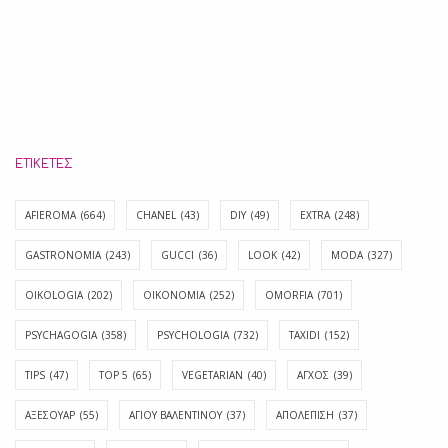
ΕΤΙΚΈΤΕΣ
AFIEROMA
(664)
CHANEL
(43)
DIY
(49)
EXTRA
(248)
GASTRONOMIA
(243)
GUCCI
(36)
LOOK
(42)
MODA
(327)
OIKOLOGIA
(202)
OIKONOMIA
(252)
OMORFIA
(701)
PSYCHAGOGIA
(358)
PSYCHOLOGIA
(732)
TAXIDI
(152)
TIPS
(47)
TOP 5
(65)
VEGETARIAN
(40)
ΑΓΧΟΣ
(39)
ΑΞΕΣΟΥΑΡ
(55)
ΑΓΊΟΥ ΒΑΛΕΝΤΊΝΟΥ
(37)
ΑΠΟΛΈΠΙΣΗ
(37)