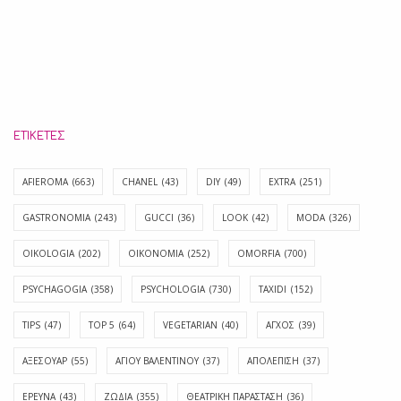
ΕΤΙΚΈΤΕΣ
AFIEROMA
(663)
CHANEL
(43)
DIY
(49)
EXTRA
(251)
GASTRONOMIA
(243)
GUCCI
(36)
LOOK
(42)
MODA
(326)
OIKOLOGIA
(202)
OIKONOMIA
(252)
OMORFIA
(700)
PSYCHAGOGIA
(358)
PSYCHOLOGIA
(730)
TAXIDI
(152)
TIPS
(47)
TOP 5
(64)
VEGETARIAN
(40)
ΑΓΧΟΣ
(39)
ΑΞΕΣΟΥΑΡ
(55)
ΑΓΊΟΥ ΒΑΛΕΝΤΊΝΟΥ
(37)
ΑΠΟΛΈΠΙΣΗ
(37)
ΕΡΕΥΝΑ
(43)
ΖΩΔΙΑ
(355)
ΘΕΑΤΡΙΚΗ ΠΑΡΑΣΤΑΣΗ
(36)