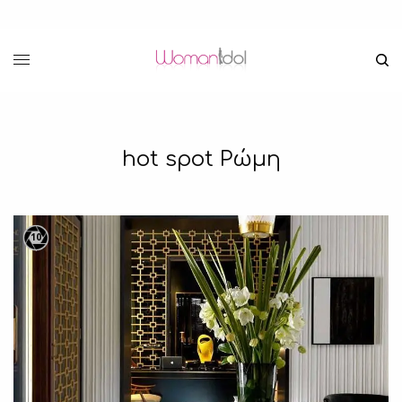
hot spot Ρώμη
10