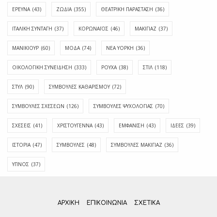
ΕΡΕΥΝΑ
(43)
ΖΩΔΙΑ
(355)
ΘΕΑΤΡΙΚΗ ΠΑΡΑΣΤΑΣΗ
(36)
ΙΤΑΛΙΚΗ ΣΥΝΤΑΓΗ
(37)
ΚΟΡΩΝΑΪΟΣ
(46)
ΜΑΚΙΓΙΑΖ
(37)
ΜΑΝΙΚΙΟΥΡ
(60)
ΜΟΔΑ
(74)
ΝΕΑ ΥΟΡΚΗ
(36)
ΟΙΚΟΛΟΓΙΚΗ ΣΥΝΕΙΔΗΣΗ
(333)
ΡΟΥΧΑ
(38)
ΣΤΙΛ
(118)
ΣΤΥΛ
(90)
ΣΥΜΒΟΥΛΕΣ ΚΑΘΑΡΙΣΜΟΥ
(72)
ΣΥΜΒΟΥΛΕΣ ΣΧΕΣΕΩΝ
(126)
ΣΥΜΒΟΥΛΕΣ ΨΥΧΟΛΟΓΙΑΣ
(70)
ΣΧΕΣΕΙΣ
(41)
ΧΡΙΣΤΟΥΓΕΝΝΑ
(43)
ΕΜΦΆΝΙΣΗ
(43)
ΙΔΈΕΣ
(39)
ΙΣΤΟΡΊΑ
(47)
ΣΥΜΒΟΥΛΈΣ
(48)
ΣΥΜΒΟΥΛΈΣ ΜΑΚΙΓΙΆΖ
(36)
ΎΠΝΟΣ
(37)
ΑΡΧΙΚΗ
ΕΠΙΚΟΙΝΩΝΊΑ
ΣΧΕΤΙΚΆ