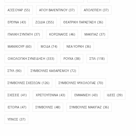
ΑΞΕΣΟΥΑΡ
(55)
ΑΓΊΟΥ ΒΑΛΕΝΤΊΝΟΥ
(37)
ΑΠΟΛΈΠΙΣΗ
(37)
ΕΡΕΥΝΑ
(43)
ΖΩΔΙΑ
(355)
ΘΕΑΤΡΙΚΗ ΠΑΡΑΣΤΑΣΗ
(36)
ΙΤΑΛΙΚΗ ΣΥΝΤΑΓΗ
(37)
ΚΟΡΩΝΑΪΟΣ
(46)
ΜΑΚΙΓΙΑΖ
(37)
ΜΑΝΙΚΙΟΥΡ
(60)
ΜΟΔΑ
(74)
ΝΕΑ ΥΟΡΚΗ
(36)
ΟΙΚΟΛΟΓΙΚΗ ΣΥΝΕΙΔΗΣΗ
(333)
ΡΟΥΧΑ
(38)
ΣΤΙΛ
(118)
ΣΤΥΛ
(90)
ΣΥΜΒΟΥΛΕΣ ΚΑΘΑΡΙΣΜΟΥ
(72)
ΣΥΜΒΟΥΛΕΣ ΣΧΕΣΕΩΝ
(126)
ΣΥΜΒΟΥΛΕΣ ΨΥΧΟΛΟΓΙΑΣ
(70)
ΣΧΕΣΕΙΣ
(41)
ΧΡΙΣΤΟΥΓΕΝΝΑ
(43)
ΕΜΦΆΝΙΣΗ
(43)
ΙΔΈΕΣ
(39)
ΙΣΤΟΡΊΑ
(47)
ΣΥΜΒΟΥΛΈΣ
(48)
ΣΥΜΒΟΥΛΈΣ ΜΑΚΙΓΙΆΖ
(36)
ΎΠΝΟΣ
(37)