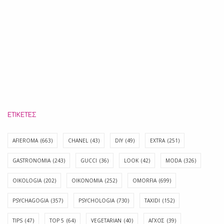
ΕΤΙΚΈΤΕΣ
AFIEROMA
(663)
CHANEL
(43)
DIY
(49)
EXTRA
(251)
GASTRONOMIA
(243)
GUCCI
(36)
LOOK
(42)
MODA
(326)
OIKOLOGIA
(202)
OIKONOMIA
(252)
OMORFIA
(699)
PSYCHAGOGIA
(357)
PSYCHOLOGIA
(730)
TAXIDI
(152)
TIPS
(47)
TOP 5
(64)
VEGETARIAN
(40)
ΑΓΧΟΣ
(39)