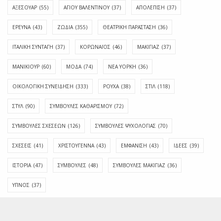
ΑΞΕΣΟΥΑΡ
(55)
ΑΓΊΟΥ ΒΑΛΕΝΤΊΝΟΥ
(37)
ΑΠΟΛΈΠΙΣΗ
(37)
ΕΡΕΥΝΑ
(43)
ΖΩΔΙΑ
(355)
ΘΕΑΤΡΙΚΗ ΠΑΡΑΣΤΑΣΗ
(36)
ΙΤΑΛΙΚΗ ΣΥΝΤΑΓΗ
(37)
ΚΟΡΩΝΑΪΟΣ
(46)
ΜΑΚΙΓΙΑΖ
(37)
ΜΑΝΙΚΙΟΥΡ
(60)
ΜΟΔΑ
(74)
ΝΕΑ ΥΟΡΚΗ
(36)
ΟΙΚΟΛΟΓΙΚΗ ΣΥΝΕΙΔΗΣΗ
(333)
ΡΟΥΧΑ
(38)
ΣΤΙΛ
(118)
ΣΤΥΛ
(90)
ΣΥΜΒΟΥΛΕΣ ΚΑΘΑΡΙΣΜΟΥ
(72)
ΣΥΜΒΟΥΛΕΣ ΣΧΕΣΕΩΝ
(126)
ΣΥΜΒΟΥΛΕΣ ΨΥΧΟΛΟΓΙΑΣ
(70)
ΣΧΕΣΕΙΣ
(41)
ΧΡΙΣΤΟΥΓΕΝΝΑ
(43)
ΕΜΦΆΝΙΣΗ
(43)
ΙΔΈΕΣ
(39)
ΙΣΤΟΡΊΑ
(47)
ΣΥΜΒΟΥΛΈΣ
(48)
ΣΥΜΒΟΥΛΈΣ ΜΑΚΙΓΙΆΖ
(36)
ΎΠΝΟΣ
(37)