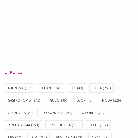
ΕΤΙΚΈΤΕΣ
AFIEROMA
(663)
CHANEL
(43)
DIY
(49)
EXTRA
(251)
GASTRONOMIA
(243)
GUCCI
(36)
LOOK
(42)
MODA
(326)
OIKOLOGIA
(202)
OIKONOMIA
(252)
OMORFIA
(700)
PSYCHAGOGIA
(358)
PSYCHOLOGIA
(730)
TAXIDI
(152)
TIPS
(47)
TOP 5
(65)
VEGETARIAN
(40)
ΑΓΧΟΣ
(39)