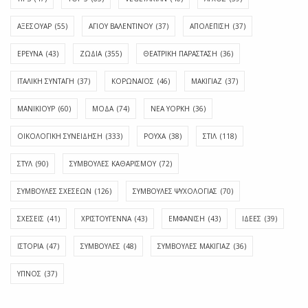
ΑΞΕΣΟΥΑΡ
(55)
ΑΓΊΟΥ ΒΑΛΕΝΤΊΝΟΥ
(37)
ΑΠΟΛΈΠΙΣΗ
(37)
ΕΡΕΥΝΑ
(43)
ΖΩΔΙΑ
(355)
ΘΕΑΤΡΙΚΗ ΠΑΡΑΣΤΑΣΗ
(36)
ΙΤΑΛΙΚΗ ΣΥΝΤΑΓΗ
(37)
ΚΟΡΩΝΑΪΟΣ
(46)
ΜΑΚΙΓΙΑΖ
(37)
ΜΑΝΙΚΙΟΥΡ
(60)
ΜΟΔΑ
(74)
ΝΕΑ ΥΟΡΚΗ
(36)
ΟΙΚΟΛΟΓΙΚΗ ΣΥΝΕΙΔΗΣΗ
(333)
ΡΟΥΧΑ
(38)
ΣΤΙΛ
(118)
ΣΤΥΛ
(90)
ΣΥΜΒΟΥΛΕΣ ΚΑΘΑΡΙΣΜΟΥ
(72)
ΣΥΜΒΟΥΛΕΣ ΣΧΕΣΕΩΝ
(126)
ΣΥΜΒΟΥΛΕΣ ΨΥΧΟΛΟΓΙΑΣ
(70)
ΣΧΕΣΕΙΣ
(41)
ΧΡΙΣΤΟΥΓΕΝΝΑ
(43)
ΕΜΦΆΝΙΣΗ
(43)
ΙΔΈΕΣ
(39)
ΙΣΤΟΡΊΑ
(47)
ΣΥΜΒΟΥΛΈΣ
(48)
ΣΥΜΒΟΥΛΈΣ ΜΑΚΙΓΙΆΖ
(36)
ΎΠΝΟΣ
(37)