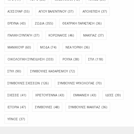
ΑΞΕΣΟΥΑΡ
(55)
ΑΓΊΟΥ ΒΑΛΕΝΤΊΝΟΥ
(37)
ΑΠΟΛΈΠΙΣΗ
(37)
ΕΡΕΥΝΑ
(43)
ΖΩΔΙΑ
(355)
ΘΕΑΤΡΙΚΗ ΠΑΡΑΣΤΑΣΗ
(36)
ΙΤΑΛΙΚΗ ΣΥΝΤΑΓΗ
(37)
ΚΟΡΩΝΑΪΟΣ
(46)
ΜΑΚΙΓΙΑΖ
(37)
ΜΑΝΙΚΙΟΥΡ
(60)
ΜΟΔΑ
(74)
ΝΕΑ ΥΟΡΚΗ
(36)
ΟΙΚΟΛΟΓΙΚΗ ΣΥΝΕΙΔΗΣΗ
(333)
ΡΟΥΧΑ
(38)
ΣΤΙΛ
(118)
ΣΤΥΛ
(90)
ΣΥΜΒΟΥΛΕΣ ΚΑΘΑΡΙΣΜΟΥ
(72)
ΣΥΜΒΟΥΛΕΣ ΣΧΕΣΕΩΝ
(126)
ΣΥΜΒΟΥΛΕΣ ΨΥΧΟΛΟΓΙΑΣ
(70)
ΣΧΕΣΕΙΣ
(41)
ΧΡΙΣΤΟΥΓΕΝΝΑ
(43)
ΕΜΦΆΝΙΣΗ
(43)
ΙΔΈΕΣ
(39)
ΙΣΤΟΡΊΑ
(47)
ΣΥΜΒΟΥΛΈΣ
(48)
ΣΥΜΒΟΥΛΈΣ ΜΑΚΙΓΙΆΖ
(36)
ΎΠΝΟΣ
(37)