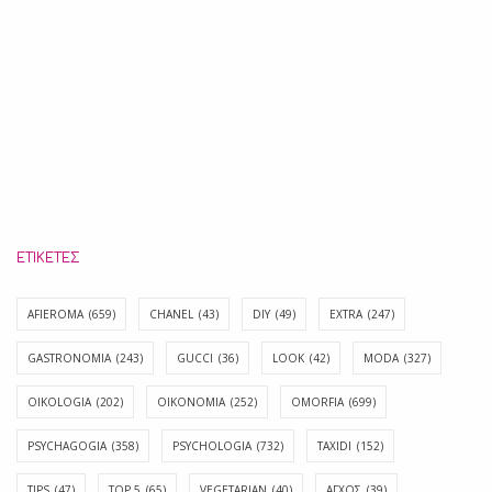
ΕΤΙΚΈΤΕΣ
AFIEROMA
(659)
CHANEL
(43)
DIY
(49)
EXTRA
(247)
GASTRONOMIA
(243)
GUCCI
(36)
LOOK
(42)
MODA
(327)
OIKOLOGIA
(202)
OIKONOMIA
(252)
OMORFIA
(699)
PSYCHAGOGIA
(358)
PSYCHOLOGIA
(732)
TAXIDI
(152)
TIPS
(47)
TOP 5
(65)
VEGETARIAN
(40)
ΑΓΧΟΣ
(39)