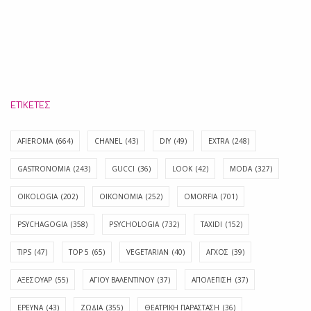
ΕΤΙΚΈΤΕΣ
AFIEROMA
(664)
CHANEL
(43)
DIY
(49)
EXTRA
(248)
GASTRONOMIA
(243)
GUCCI
(36)
LOOK
(42)
MODA
(327)
OIKOLOGIA
(202)
OIKONOMIA
(252)
OMORFIA
(701)
PSYCHAGOGIA
(358)
PSYCHOLOGIA
(732)
TAXIDI
(152)
TIPS
(47)
TOP 5
(65)
VEGETARIAN
(40)
ΑΓΧΟΣ
(39)
ΑΞΕΣΟΥΑΡ
(55)
ΑΓΊΟΥ ΒΑΛΕΝΤΊΝΟΥ
(37)
ΑΠΟΛΈΠΙΣΗ
(37)
ΕΡΕΥΝΑ
(43)
ΖΩΔΙΑ
(355)
ΘΕΑΤΡΙΚΗ ΠΑΡΑΣΤΑΣΗ
(36)