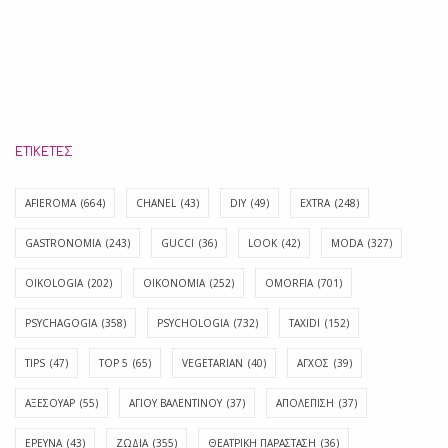
ΕΤΙΚΈΤΕΣ
AFIEROMA
(664)
CHANEL
(43)
DIY
(49)
EXTRA
(248)
GASTRONOMIA
(243)
GUCCI
(36)
LOOK
(42)
MODA
(327)
OIKOLOGIA
(202)
OIKONOMIA
(252)
OMORFIA
(701)
PSYCHAGOGIA
(358)
PSYCHOLOGIA
(732)
TAXIDI
(152)
TIPS
(47)
TOP 5
(65)
VEGETARIAN
(40)
ΑΓΧΟΣ
(39)
ΑΞΕΣΟΥΑΡ
(55)
ΑΓΊΟΥ ΒΑΛΕΝΤΊΝΟΥ
(37)
ΑΠΟΛΈΠΙΣΗ
(37)
ΕΡΕΥΝΑ
(43)
ΖΩΔΙΑ
(355)
ΘΕΑΤΡΙΚΗ ΠΑΡΑΣΤΑΣΗ
(36)