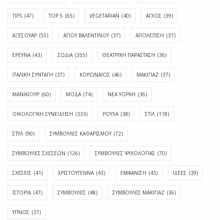
TIPS
(47)
TOP 5
(65)
VEGETARIAN
(40)
ΑΓΧΟΣ
(39)
ΑΞΕΣΟΥΑΡ
(55)
ΑΓΊΟΥ ΒΑΛΕΝΤΊΝΟΥ
(37)
ΑΠΟΛΈΠΙΣΗ
(37)
ΕΡΕΥΝΑ
(43)
ΖΩΔΙΑ
(355)
ΘΕΑΤΡΙΚΗ ΠΑΡΑΣΤΑΣΗ
(36)
ΙΤΑΛΙΚΗ ΣΥΝΤΑΓΗ
(37)
ΚΟΡΩΝΑΪΟΣ
(46)
ΜΑΚΙΓΙΑΖ
(37)
ΜΑΝΙΚΙΟΥΡ
(60)
ΜΟΔΑ
(74)
ΝΕΑ ΥΟΡΚΗ
(36)
ΟΙΚΟΛΟΓΙΚΗ ΣΥΝΕΙΔΗΣΗ
(333)
ΡΟΥΧΑ
(38)
ΣΤΙΛ
(118)
ΣΤΥΛ
(90)
ΣΥΜΒΟΥΛΕΣ ΚΑΘΑΡΙΣΜΟΥ
(72)
ΣΥΜΒΟΥΛΕΣ ΣΧΕΣΕΩΝ
(126)
ΣΥΜΒΟΥΛΕΣ ΨΥΧΟΛΟΓΙΑΣ
(70)
ΣΧΕΣΕΙΣ
(41)
ΧΡΙΣΤΟΥΓΕΝΝΑ
(43)
ΕΜΦΆΝΙΣΗ
(43)
ΙΔΈΕΣ
(39)
ΙΣΤΟΡΊΑ
(47)
ΣΥΜΒΟΥΛΈΣ
(48)
ΣΥΜΒΟΥΛΈΣ ΜΑΚΙΓΙΆΖ
(36)
ΎΠΝΟΣ
(37)