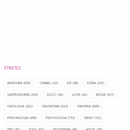
ΕΤΙΚΈΤΕΣ
AFIEROMA
(659)
CHANEL
(43)
DIY
(49)
EXTRA
(247)
GASTRONOMIA
(243)
GUCCI
(36)
LOOK
(42)
MODA
(327)
OIKOLOGIA
(202)
OIKONOMIA
(252)
OMORFIA
(699)
PSYCHAGOGIA
(358)
PSYCHOLOGIA
(732)
TAXIDI
(152)
TIPS
(47)
TOP 5
(65)
VEGETARIAN
(40)
ΑΓΧΟΣ
(39)