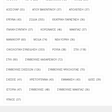
ΑΞΕΣΟΥΑΡ
(55)
ΑΓΊΟΥ ΒΑΛΕΝΤΊΝΟΥ
(37)
ΑΠΟΛΈΠΙΣΗ
(37)
ΕΡΕΥΝΑ
(43)
ΖΩΔΙΑ
(355)
ΘΕΑΤΡΙΚΗ ΠΑΡΑΣΤΑΣΗ
(36)
ΙΤΑΛΙΚΗ ΣΥΝΤΑΓΗ
(37)
ΚΟΡΩΝΑΪΟΣ
(46)
ΜΑΚΙΓΙΑΖ
(37)
ΜΑΝΙΚΙΟΥΡ
(60)
ΜΟΔΑ
(74)
ΝΕΑ ΥΟΡΚΗ
(36)
ΟΙΚΟΛΟΓΙΚΗ ΣΥΝΕΙΔΗΣΗ
(333)
ΡΟΥΧΑ
(38)
ΣΤΙΛ
(118)
ΣΤΥΛ
(90)
ΣΥΜΒΟΥΛΕΣ ΚΑΘΑΡΙΣΜΟΥ
(72)
ΣΥΜΒΟΥΛΕΣ ΣΧΕΣΕΩΝ
(126)
ΣΥΜΒΟΥΛΕΣ ΨΥΧΟΛΟΓΙΑΣ
(70)
ΣΧΕΣΕΙΣ
(41)
ΧΡΙΣΤΟΥΓΕΝΝΑ
(43)
ΕΜΦΆΝΙΣΗ
(43)
ΙΔΈΕΣ
(39)
ΙΣΤΟΡΊΑ
(47)
ΣΥΜΒΟΥΛΈΣ
(48)
ΣΥΜΒΟΥΛΈΣ ΜΑΚΙΓΙΆΖ
(36)
ΎΠΝΟΣ
(37)