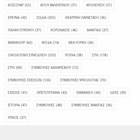
ΑΞΕΣΟΥΑΡ
(55)
ΑΓΊΟΥ ΒΑΛΕΝΤΊΝΟΥ
(37)
ΑΠΟΛΈΠΙΣΗ
(37)
ΕΡΕΥΝΑ
(43)
ΖΩΔΙΑ
(355)
ΘΕΑΤΡΙΚΗ ΠΑΡΑΣΤΑΣΗ
(36)
ΙΤΑΛΙΚΗ ΣΥΝΤΑΓΗ
(37)
ΚΟΡΩΝΑΪΟΣ
(46)
ΜΑΚΙΓΙΑΖ
(37)
ΜΑΝΙΚΙΟΥΡ
(60)
ΜΟΔΑ
(74)
ΝΕΑ ΥΟΡΚΗ
(36)
ΟΙΚΟΛΟΓΙΚΗ ΣΥΝΕΙΔΗΣΗ
(333)
ΡΟΥΧΑ
(38)
ΣΤΙΛ
(118)
ΣΤΥΛ
(90)
ΣΥΜΒΟΥΛΕΣ ΚΑΘΑΡΙΣΜΟΥ
(72)
ΣΥΜΒΟΥΛΕΣ ΣΧΕΣΕΩΝ
(126)
ΣΥΜΒΟΥΛΕΣ ΨΥΧΟΛΟΓΙΑΣ
(70)
ΣΧΕΣΕΙΣ
(41)
ΧΡΙΣΤΟΥΓΕΝΝΑ
(43)
ΕΜΦΆΝΙΣΗ
(43)
ΙΔΈΕΣ
(39)
ΙΣΤΟΡΊΑ
(47)
ΣΥΜΒΟΥΛΈΣ
(48)
ΣΥΜΒΟΥΛΈΣ ΜΑΚΙΓΙΆΖ
(36)
ΎΠΝΟΣ
(37)