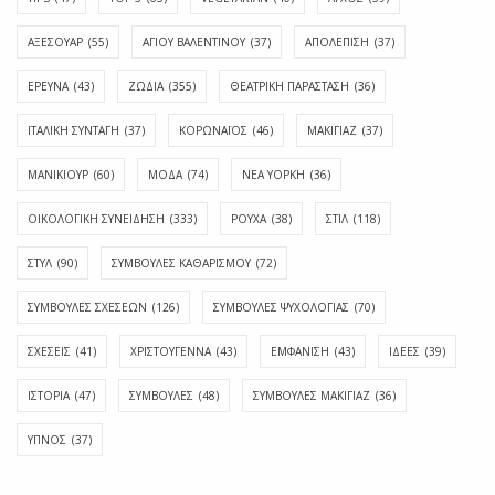
ΑΞΕΣΟΥΑΡ
(55)
ΑΓΊΟΥ ΒΑΛΕΝΤΊΝΟΥ
(37)
ΑΠΟΛΈΠΙΣΗ
(37)
ΕΡΕΥΝΑ
(43)
ΖΩΔΙΑ
(355)
ΘΕΑΤΡΙΚΗ ΠΑΡΑΣΤΑΣΗ
(36)
ΙΤΑΛΙΚΗ ΣΥΝΤΑΓΗ
(37)
ΚΟΡΩΝΑΪΟΣ
(46)
ΜΑΚΙΓΙΑΖ
(37)
ΜΑΝΙΚΙΟΥΡ
(60)
ΜΟΔΑ
(74)
ΝΕΑ ΥΟΡΚΗ
(36)
ΟΙΚΟΛΟΓΙΚΗ ΣΥΝΕΙΔΗΣΗ
(333)
ΡΟΥΧΑ
(38)
ΣΤΙΛ
(118)
ΣΤΥΛ
(90)
ΣΥΜΒΟΥΛΕΣ ΚΑΘΑΡΙΣΜΟΥ
(72)
ΣΥΜΒΟΥΛΕΣ ΣΧΕΣΕΩΝ
(126)
ΣΥΜΒΟΥΛΕΣ ΨΥΧΟΛΟΓΙΑΣ
(70)
ΣΧΕΣΕΙΣ
(41)
ΧΡΙΣΤΟΥΓΕΝΝΑ
(43)
ΕΜΦΆΝΙΣΗ
(43)
ΙΔΈΕΣ
(39)
ΙΣΤΟΡΊΑ
(47)
ΣΥΜΒΟΥΛΈΣ
(48)
ΣΥΜΒΟΥΛΈΣ ΜΑΚΙΓΙΆΖ
(36)
ΎΠΝΟΣ
(37)