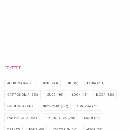
ΕΤΙΚΈΤΕΣ
AFIEROMA
(663)
CHANEL
(43)
DIY
(49)
EXTRA
(251)
GASTRONOMIA
(243)
GUCCI
(36)
LOOK
(42)
MODA
(326)
OIKOLOGIA
(202)
OIKONOMIA
(252)
OMORFIA
(700)
PSYCHAGOGIA
(358)
PSYCHOLOGIA
(730)
TAXIDI
(152)
TIPS
(47)
TOP 5
(65)
VEGETARIAN
(40)
ΑΓΧΟΣ
(39)