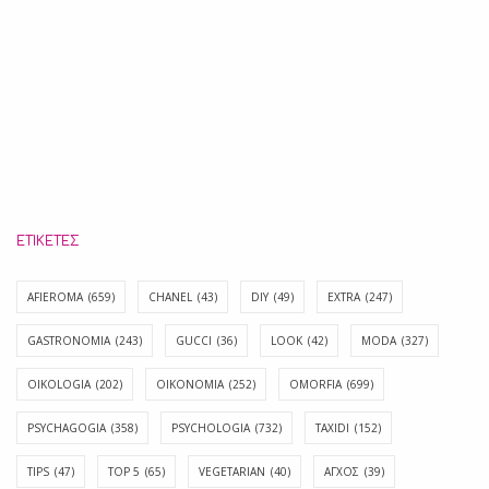
ΕΤΙΚΈΤΕΣ
AFIEROMA
(659)
CHANEL
(43)
DIY
(49)
EXTRA
(247)
GASTRONOMIA
(243)
GUCCI
(36)
LOOK
(42)
MODA
(327)
OIKOLOGIA
(202)
OIKONOMIA
(252)
OMORFIA
(699)
PSYCHAGOGIA
(358)
PSYCHOLOGIA
(732)
TAXIDI
(152)
TIPS
(47)
TOP 5
(65)
VEGETARIAN
(40)
ΑΓΧΟΣ
(39)