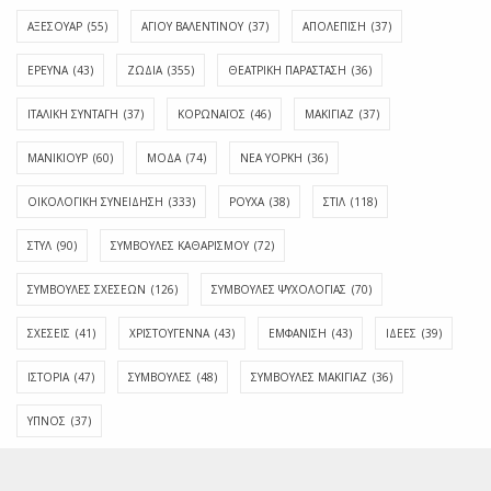
ΑΞΕΣΟΥΑΡ
(55)
ΑΓΊΟΥ ΒΑΛΕΝΤΊΝΟΥ
(37)
ΑΠΟΛΈΠΙΣΗ
(37)
ΕΡΕΥΝΑ
(43)
ΖΩΔΙΑ
(355)
ΘΕΑΤΡΙΚΗ ΠΑΡΑΣΤΑΣΗ
(36)
ΙΤΑΛΙΚΗ ΣΥΝΤΑΓΗ
(37)
ΚΟΡΩΝΑΪΟΣ
(46)
ΜΑΚΙΓΙΑΖ
(37)
ΜΑΝΙΚΙΟΥΡ
(60)
ΜΟΔΑ
(74)
ΝΕΑ ΥΟΡΚΗ
(36)
ΟΙΚΟΛΟΓΙΚΗ ΣΥΝΕΙΔΗΣΗ
(333)
ΡΟΥΧΑ
(38)
ΣΤΙΛ
(118)
ΣΤΥΛ
(90)
ΣΥΜΒΟΥΛΕΣ ΚΑΘΑΡΙΣΜΟΥ
(72)
ΣΥΜΒΟΥΛΕΣ ΣΧΕΣΕΩΝ
(126)
ΣΥΜΒΟΥΛΕΣ ΨΥΧΟΛΟΓΙΑΣ
(70)
ΣΧΕΣΕΙΣ
(41)
ΧΡΙΣΤΟΥΓΕΝΝΑ
(43)
ΕΜΦΆΝΙΣΗ
(43)
ΙΔΈΕΣ
(39)
ΙΣΤΟΡΊΑ
(47)
ΣΥΜΒΟΥΛΈΣ
(48)
ΣΥΜΒΟΥΛΈΣ ΜΑΚΙΓΙΆΖ
(36)
ΎΠΝΟΣ
(37)