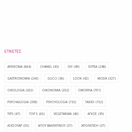
ΕΤΙΚΈΤΕΣ
AFIEROMA
(664)
CHANEL
(43)
DIY
(49)
EXTRA
(248)
GASTRONOMIA
(243)
GUCCI
(36)
LOOK
(42)
MODA
(327)
OIKOLOGIA
(202)
OIKONOMIA
(252)
OMORFIA
(701)
PSYCHAGOGIA
(358)
PSYCHOLOGIA
(732)
TAXIDI
(152)
TIPS
(47)
TOP 5
(65)
VEGETARIAN
(40)
ΑΓΧΟΣ
(39)
ΑΞΕΣΟΥΑΡ
(55)
ΑΓΊΟΥ ΒΑΛΕΝΤΊΝΟΥ
(37)
ΑΠΟΛΈΠΙΣΗ
(37)