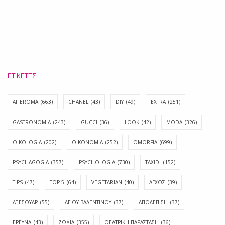
ΕΤΙΚΈΤΕΣ
AFIEROMA
(663)
CHANEL
(43)
DIY
(49)
EXTRA
(251)
GASTRONOMIA
(243)
GUCCI
(36)
LOOK
(42)
MODA
(326)
OIKOLOGIA
(202)
OIKONOMIA
(252)
OMORFIA
(699)
PSYCHAGOGIA
(357)
PSYCHOLOGIA
(730)
TAXIDI
(152)
TIPS
(47)
TOP 5
(64)
VEGETARIAN
(40)
ΑΓΧΟΣ
(39)
ΑΞΕΣΟΥΑΡ
(55)
ΑΓΊΟΥ ΒΑΛΕΝΤΊΝΟΥ
(37)
ΑΠΟΛΈΠΙΣΗ
(37)
ΕΡΕΥΝΑ
(43)
ΖΩΔΙΑ
(355)
ΘΕΑΤΡΙΚΗ ΠΑΡΑΣΤΑΣΗ
(36)