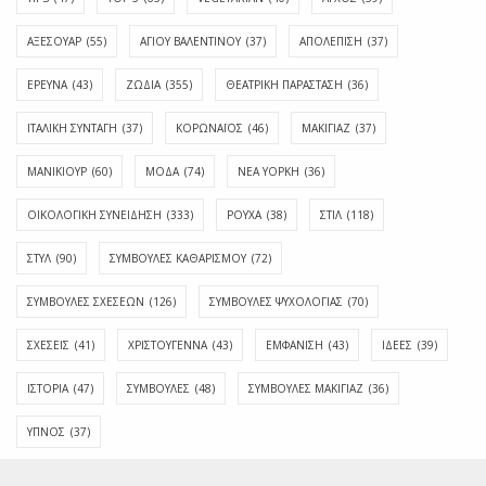
ΑΞΕΣΟΥΑΡ
(55)
ΑΓΊΟΥ ΒΑΛΕΝΤΊΝΟΥ
(37)
ΑΠΟΛΈΠΙΣΗ
(37)
ΕΡΕΥΝΑ
(43)
ΖΩΔΙΑ
(355)
ΘΕΑΤΡΙΚΗ ΠΑΡΑΣΤΑΣΗ
(36)
ΙΤΑΛΙΚΗ ΣΥΝΤΑΓΗ
(37)
ΚΟΡΩΝΑΪΟΣ
(46)
ΜΑΚΙΓΙΑΖ
(37)
ΜΑΝΙΚΙΟΥΡ
(60)
ΜΟΔΑ
(74)
ΝΕΑ ΥΟΡΚΗ
(36)
ΟΙΚΟΛΟΓΙΚΗ ΣΥΝΕΙΔΗΣΗ
(333)
ΡΟΥΧΑ
(38)
ΣΤΙΛ
(118)
ΣΤΥΛ
(90)
ΣΥΜΒΟΥΛΕΣ ΚΑΘΑΡΙΣΜΟΥ
(72)
ΣΥΜΒΟΥΛΕΣ ΣΧΕΣΕΩΝ
(126)
ΣΥΜΒΟΥΛΕΣ ΨΥΧΟΛΟΓΙΑΣ
(70)
ΣΧΕΣΕΙΣ
(41)
ΧΡΙΣΤΟΥΓΕΝΝΑ
(43)
ΕΜΦΆΝΙΣΗ
(43)
ΙΔΈΕΣ
(39)
ΙΣΤΟΡΊΑ
(47)
ΣΥΜΒΟΥΛΈΣ
(48)
ΣΥΜΒΟΥΛΈΣ ΜΑΚΙΓΙΆΖ
(36)
ΎΠΝΟΣ
(37)