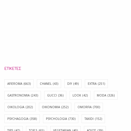
ΕΤΙΚΈΤΕΣ
AFIEROMA
(663)
CHANEL
(43)
DIY
(49)
EXTRA
(251)
GASTRONOMIA
(243)
GUCCI
(36)
LOOK
(42)
MODA
(326)
OIKOLOGIA
(202)
OIKONOMIA
(252)
OMORFIA
(700)
PSYCHAGOGIA
(358)
PSYCHOLOGIA
(730)
TAXIDI
(152)
TIPS
(47)
TOP 5
(65)
VEGETARIAN
(40)
ΑΓΧΟΣ
(39)