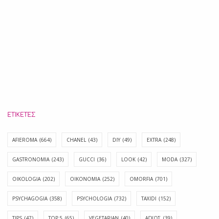
ΕΤΙΚΈΤΕΣ
AFIEROMA
(664)
CHANEL
(43)
DIY
(49)
EXTRA
(248)
GASTRONOMIA
(243)
GUCCI
(36)
LOOK
(42)
MODA
(327)
OIKOLOGIA
(202)
OIKONOMIA
(252)
OMORFIA
(701)
PSYCHAGOGIA
(358)
PSYCHOLOGIA
(732)
TAXIDI
(152)
TIPS
(47)
TOP 5
(65)
VEGETARIAN
(40)
ΑΓΧΟΣ
(39)