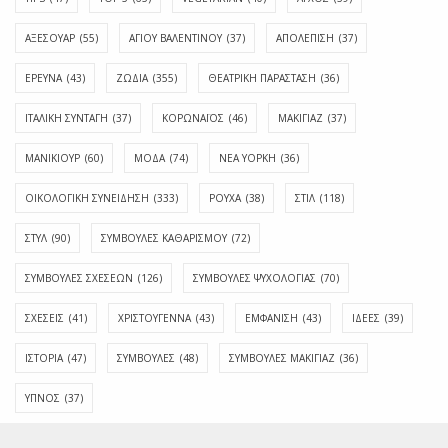
ΑΞΕΣΟΥΑΡ
(55)
ΑΓΊΟΥ ΒΑΛΕΝΤΊΝΟΥ
(37)
ΑΠΟΛΈΠΙΣΗ
(37)
ΕΡΕΥΝΑ
(43)
ΖΩΔΙΑ
(355)
ΘΕΑΤΡΙΚΗ ΠΑΡΑΣΤΑΣΗ
(36)
ΙΤΑΛΙΚΗ ΣΥΝΤΑΓΗ
(37)
ΚΟΡΩΝΑΪΟΣ
(46)
ΜΑΚΙΓΙΑΖ
(37)
ΜΑΝΙΚΙΟΥΡ
(60)
ΜΟΔΑ
(74)
ΝΕΑ ΥΟΡΚΗ
(36)
ΟΙΚΟΛΟΓΙΚΗ ΣΥΝΕΙΔΗΣΗ
(333)
ΡΟΥΧΑ
(38)
ΣΤΙΛ
(118)
ΣΤΥΛ
(90)
ΣΥΜΒΟΥΛΕΣ ΚΑΘΑΡΙΣΜΟΥ
(72)
ΣΥΜΒΟΥΛΕΣ ΣΧΕΣΕΩΝ
(126)
ΣΥΜΒΟΥΛΕΣ ΨΥΧΟΛΟΓΙΑΣ
(70)
ΣΧΕΣΕΙΣ
(41)
ΧΡΙΣΤΟΥΓΕΝΝΑ
(43)
ΕΜΦΆΝΙΣΗ
(43)
ΙΔΈΕΣ
(39)
ΙΣΤΟΡΊΑ
(47)
ΣΥΜΒΟΥΛΈΣ
(48)
ΣΥΜΒΟΥΛΈΣ ΜΑΚΙΓΙΆΖ
(36)
ΎΠΝΟΣ
(37)