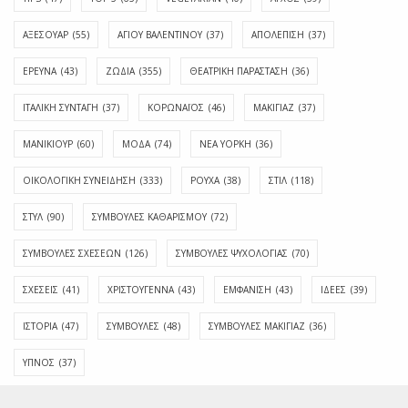
ΑΞΕΣΟΥΑΡ
(55)
ΑΓΊΟΥ ΒΑΛΕΝΤΊΝΟΥ
(37)
ΑΠΟΛΈΠΙΣΗ
(37)
ΕΡΕΥΝΑ
(43)
ΖΩΔΙΑ
(355)
ΘΕΑΤΡΙΚΗ ΠΑΡΑΣΤΑΣΗ
(36)
ΙΤΑΛΙΚΗ ΣΥΝΤΑΓΗ
(37)
ΚΟΡΩΝΑΪΟΣ
(46)
ΜΑΚΙΓΙΑΖ
(37)
ΜΑΝΙΚΙΟΥΡ
(60)
ΜΟΔΑ
(74)
ΝΕΑ ΥΟΡΚΗ
(36)
ΟΙΚΟΛΟΓΙΚΗ ΣΥΝΕΙΔΗΣΗ
(333)
ΡΟΥΧΑ
(38)
ΣΤΙΛ
(118)
ΣΤΥΛ
(90)
ΣΥΜΒΟΥΛΕΣ ΚΑΘΑΡΙΣΜΟΥ
(72)
ΣΥΜΒΟΥΛΕΣ ΣΧΕΣΕΩΝ
(126)
ΣΥΜΒΟΥΛΕΣ ΨΥΧΟΛΟΓΙΑΣ
(70)
ΣΧΕΣΕΙΣ
(41)
ΧΡΙΣΤΟΥΓΕΝΝΑ
(43)
ΕΜΦΆΝΙΣΗ
(43)
ΙΔΈΕΣ
(39)
ΙΣΤΟΡΊΑ
(47)
ΣΥΜΒΟΥΛΈΣ
(48)
ΣΥΜΒΟΥΛΈΣ ΜΑΚΙΓΙΆΖ
(36)
ΎΠΝΟΣ
(37)