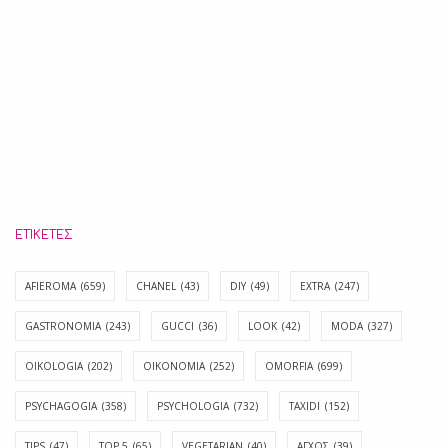
ΕΤΙΚΈΤΕΣ
AFIEROMA
(659)
CHANEL
(43)
DIY
(49)
EXTRA
(247)
GASTRONOMIA
(243)
GUCCI
(36)
LOOK
(42)
MODA
(327)
OIKOLOGIA
(202)
OIKONOMIA
(252)
OMORFIA
(699)
PSYCHAGOGIA
(358)
PSYCHOLOGIA
(732)
TAXIDI
(152)
TIPS
(47)
TOP 5
(65)
VEGETARIAN
(40)
ΑΓΧΟΣ
(39)