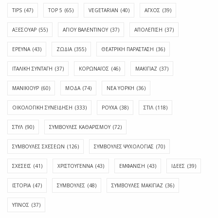
TIPS
(47)
TOP 5
(65)
VEGETARIAN
(40)
ΑΓΧΟΣ
(39)
ΑΞΕΣΟΥΑΡ
(55)
ΑΓΊΟΥ ΒΑΛΕΝΤΊΝΟΥ
(37)
ΑΠΟΛΈΠΙΣΗ
(37)
ΕΡΕΥΝΑ
(43)
ΖΩΔΙΑ
(355)
ΘΕΑΤΡΙΚΗ ΠΑΡΑΣΤΑΣΗ
(36)
ΙΤΑΛΙΚΗ ΣΥΝΤΑΓΗ
(37)
ΚΟΡΩΝΑΪΟΣ
(46)
ΜΑΚΙΓΙΑΖ
(37)
ΜΑΝΙΚΙΟΥΡ
(60)
ΜΟΔΑ
(74)
ΝΕΑ ΥΟΡΚΗ
(36)
ΟΙΚΟΛΟΓΙΚΗ ΣΥΝΕΙΔΗΣΗ
(333)
ΡΟΥΧΑ
(38)
ΣΤΙΛ
(118)
ΣΤΥΛ
(90)
ΣΥΜΒΟΥΛΕΣ ΚΑΘΑΡΙΣΜΟΥ
(72)
ΣΥΜΒΟΥΛΕΣ ΣΧΕΣΕΩΝ
(126)
ΣΥΜΒΟΥΛΕΣ ΨΥΧΟΛΟΓΙΑΣ
(70)
ΣΧΕΣΕΙΣ
(41)
ΧΡΙΣΤΟΥΓΕΝΝΑ
(43)
ΕΜΦΆΝΙΣΗ
(43)
ΙΔΈΕΣ
(39)
ΙΣΤΟΡΊΑ
(47)
ΣΥΜΒΟΥΛΈΣ
(48)
ΣΥΜΒΟΥΛΈΣ ΜΑΚΙΓΙΆΖ
(36)
ΎΠΝΟΣ
(37)