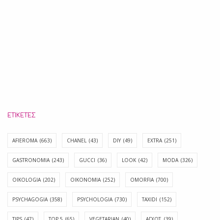
ΕΤΙΚΈΤΕΣ
AFIEROMA
(663)
CHANEL
(43)
DIY
(49)
EXTRA
(251)
GASTRONOMIA
(243)
GUCCI
(36)
LOOK
(42)
MODA
(326)
OIKOLOGIA
(202)
OIKONOMIA
(252)
OMORFIA
(700)
PSYCHAGOGIA
(358)
PSYCHOLOGIA
(730)
TAXIDI
(152)
TIPS
(47)
TOP 5
(65)
VEGETARIAN
(40)
ΑΓΧΟΣ
(39)