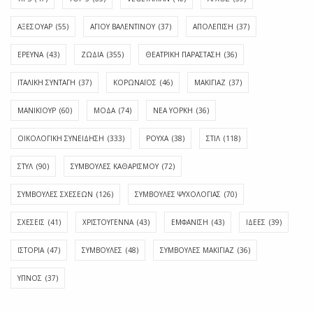
ΑΞΕΣΟΥΑΡ
(55)
ΑΓΊΟΥ ΒΑΛΕΝΤΊΝΟΥ
(37)
ΑΠΟΛΈΠΙΣΗ
(37)
ΕΡΕΥΝΑ
(43)
ΖΩΔΙΑ
(355)
ΘΕΑΤΡΙΚΗ ΠΑΡΑΣΤΑΣΗ
(36)
ΙΤΑΛΙΚΗ ΣΥΝΤΑΓΗ
(37)
ΚΟΡΩΝΑΪΟΣ
(46)
ΜΑΚΙΓΙΑΖ
(37)
ΜΑΝΙΚΙΟΥΡ
(60)
ΜΟΔΑ
(74)
ΝΕΑ ΥΟΡΚΗ
(36)
ΟΙΚΟΛΟΓΙΚΗ ΣΥΝΕΙΔΗΣΗ
(333)
ΡΟΥΧΑ
(38)
ΣΤΙΛ
(118)
ΣΤΥΛ
(90)
ΣΥΜΒΟΥΛΕΣ ΚΑΘΑΡΙΣΜΟΥ
(72)
ΣΥΜΒΟΥΛΕΣ ΣΧΕΣΕΩΝ
(126)
ΣΥΜΒΟΥΛΕΣ ΨΥΧΟΛΟΓΙΑΣ
(70)
ΣΧΕΣΕΙΣ
(41)
ΧΡΙΣΤΟΥΓΕΝΝΑ
(43)
ΕΜΦΆΝΙΣΗ
(43)
ΙΔΈΕΣ
(39)
ΙΣΤΟΡΊΑ
(47)
ΣΥΜΒΟΥΛΈΣ
(48)
ΣΥΜΒΟΥΛΈΣ ΜΑΚΙΓΙΆΖ
(36)
ΎΠΝΟΣ
(37)