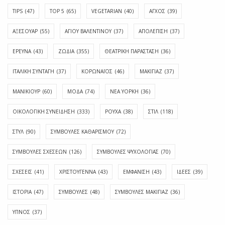
TIPS
(47)
TOP 5
(65)
VEGETARIAN
(40)
ΑΓΧΟΣ
(39)
ΑΞΕΣΟΥΑΡ
(55)
ΑΓΊΟΥ ΒΑΛΕΝΤΊΝΟΥ
(37)
ΑΠΟΛΈΠΙΣΗ
(37)
ΕΡΕΥΝΑ
(43)
ΖΩΔΙΑ
(355)
ΘΕΑΤΡΙΚΗ ΠΑΡΑΣΤΑΣΗ
(36)
ΙΤΑΛΙΚΗ ΣΥΝΤΑΓΗ
(37)
ΚΟΡΩΝΑΪΟΣ
(46)
ΜΑΚΙΓΙΑΖ
(37)
ΜΑΝΙΚΙΟΥΡ
(60)
ΜΟΔΑ
(74)
ΝΕΑ ΥΟΡΚΗ
(36)
ΟΙΚΟΛΟΓΙΚΗ ΣΥΝΕΙΔΗΣΗ
(333)
ΡΟΥΧΑ
(38)
ΣΤΙΛ
(118)
ΣΤΥΛ
(90)
ΣΥΜΒΟΥΛΕΣ ΚΑΘΑΡΙΣΜΟΥ
(72)
ΣΥΜΒΟΥΛΕΣ ΣΧΕΣΕΩΝ
(126)
ΣΥΜΒΟΥΛΕΣ ΨΥΧΟΛΟΓΙΑΣ
(70)
ΣΧΕΣΕΙΣ
(41)
ΧΡΙΣΤΟΥΓΕΝΝΑ
(43)
ΕΜΦΆΝΙΣΗ
(43)
ΙΔΈΕΣ
(39)
ΙΣΤΟΡΊΑ
(47)
ΣΥΜΒΟΥΛΈΣ
(48)
ΣΥΜΒΟΥΛΈΣ ΜΑΚΙΓΙΆΖ
(36)
ΎΠΝΟΣ
(37)