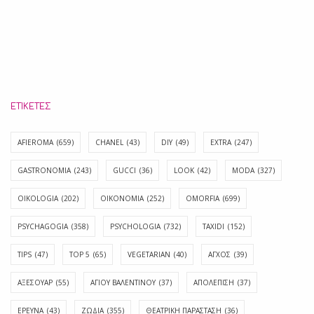
ΕΤΙΚΈΤΕΣ
AFIEROMA
(659)
CHANEL
(43)
DIY
(49)
EXTRA
(247)
GASTRONOMIA
(243)
GUCCI
(36)
LOOK
(42)
MODA
(327)
OIKOLOGIA
(202)
OIKONOMIA
(252)
OMORFIA
(699)
PSYCHAGOGIA
(358)
PSYCHOLOGIA
(732)
TAXIDI
(152)
TIPS
(47)
TOP 5
(65)
VEGETARIAN
(40)
ΑΓΧΟΣ
(39)
ΑΞΕΣΟΥΑΡ
(55)
ΑΓΊΟΥ ΒΑΛΕΝΤΊΝΟΥ
(37)
ΑΠΟΛΈΠΙΣΗ
(37)
ΕΡΕΥΝΑ
(43)
ΖΩΔΙΑ
(355)
ΘΕΑΤΡΙΚΗ ΠΑΡΑΣΤΑΣΗ
(36)