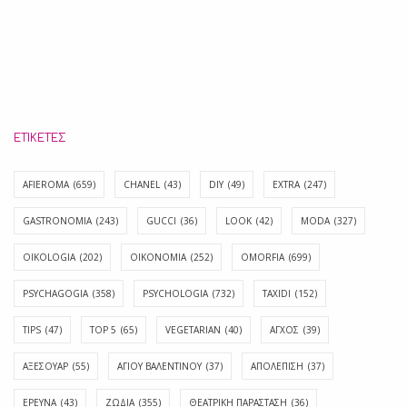
ΕΤΙΚΈΤΕΣ
AFIEROMA
(659)
CHANEL
(43)
DIY
(49)
EXTRA
(247)
GASTRONOMIA
(243)
GUCCI
(36)
LOOK
(42)
MODA
(327)
OIKOLOGIA
(202)
OIKONOMIA
(252)
OMORFIA
(699)
PSYCHAGOGIA
(358)
PSYCHOLOGIA
(732)
TAXIDI
(152)
TIPS
(47)
TOP 5
(65)
VEGETARIAN
(40)
ΑΓΧΟΣ
(39)
ΑΞΕΣΟΥΑΡ
(55)
ΑΓΊΟΥ ΒΑΛΕΝΤΊΝΟΥ
(37)
ΑΠΟΛΈΠΙΣΗ
(37)
ΕΡΕΥΝΑ
(43)
ΖΩΔΙΑ
(355)
ΘΕΑΤΡΙΚΗ ΠΑΡΑΣΤΑΣΗ
(36)