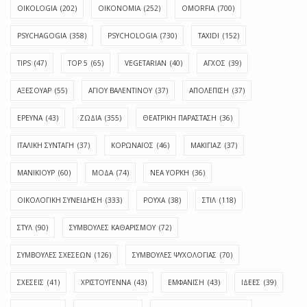
OIKOLOGIA
(202)
OIKONOMIA
(252)
OMORFIA
(700)
PSYCHAGOGIA
(358)
PSYCHOLOGIA
(730)
TAXIDI
(152)
TIPS
(47)
TOP 5
(65)
VEGETARIAN
(40)
ΑΓΧΟΣ
(39)
ΑΞΕΣΟΥΑΡ
(55)
ΑΓΊΟΥ ΒΑΛΕΝΤΊΝΟΥ
(37)
ΑΠΟΛΈΠΙΣΗ
(37)
ΕΡΕΥΝΑ
(43)
ΖΩΔΙΑ
(355)
ΘΕΑΤΡΙΚΗ ΠΑΡΑΣΤΑΣΗ
(36)
ΙΤΑΛΙΚΗ ΣΥΝΤΑΓΗ
(37)
ΚΟΡΩΝΑΪΟΣ
(46)
ΜΑΚΙΓΙΑΖ
(37)
ΜΑΝΙΚΙΟΥΡ
(60)
ΜΟΔΑ
(74)
ΝΕΑ ΥΟΡΚΗ
(36)
ΟΙΚΟΛΟΓΙΚΗ ΣΥΝΕΙΔΗΣΗ
(333)
ΡΟΥΧΑ
(38)
ΣΤΙΛ
(118)
ΣΤΥΛ
(90)
ΣΥΜΒΟΥΛΕΣ ΚΑΘΑΡΙΣΜΟΥ
(72)
ΣΥΜΒΟΥΛΕΣ ΣΧΕΣΕΩΝ
(126)
ΣΥΜΒΟΥΛΕΣ ΨΥΧΟΛΟΓΙΑΣ
(70)
ΣΧΕΣΕΙΣ
(41)
ΧΡΙΣΤΟΥΓΕΝΝΑ
(43)
ΕΜΦΆΝΙΣΗ
(43)
ΙΔΈΕΣ
(39)