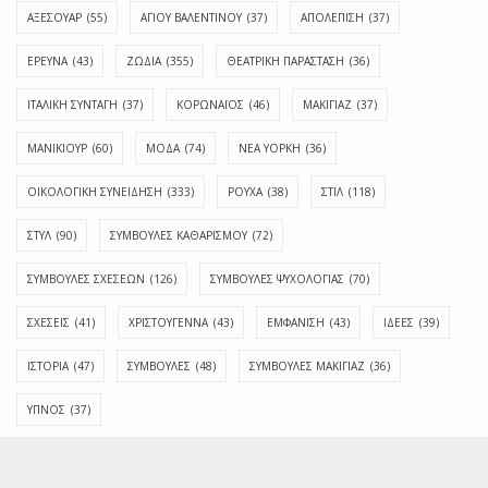
ΑΞΕΣΟΥΑΡ
(55)
ΑΓΊΟΥ ΒΑΛΕΝΤΊΝΟΥ
(37)
ΑΠΟΛΈΠΙΣΗ
(37)
ΕΡΕΥΝΑ
(43)
ΖΩΔΙΑ
(355)
ΘΕΑΤΡΙΚΗ ΠΑΡΑΣΤΑΣΗ
(36)
ΙΤΑΛΙΚΗ ΣΥΝΤΑΓΗ
(37)
ΚΟΡΩΝΑΪΟΣ
(46)
ΜΑΚΙΓΙΑΖ
(37)
ΜΑΝΙΚΙΟΥΡ
(60)
ΜΟΔΑ
(74)
ΝΕΑ ΥΟΡΚΗ
(36)
ΟΙΚΟΛΟΓΙΚΗ ΣΥΝΕΙΔΗΣΗ
(333)
ΡΟΥΧΑ
(38)
ΣΤΙΛ
(118)
ΣΤΥΛ
(90)
ΣΥΜΒΟΥΛΕΣ ΚΑΘΑΡΙΣΜΟΥ
(72)
ΣΥΜΒΟΥΛΕΣ ΣΧΕΣΕΩΝ
(126)
ΣΥΜΒΟΥΛΕΣ ΨΥΧΟΛΟΓΙΑΣ
(70)
ΣΧΕΣΕΙΣ
(41)
ΧΡΙΣΤΟΥΓΕΝΝΑ
(43)
ΕΜΦΆΝΙΣΗ
(43)
ΙΔΈΕΣ
(39)
ΙΣΤΟΡΊΑ
(47)
ΣΥΜΒΟΥΛΈΣ
(48)
ΣΥΜΒΟΥΛΈΣ ΜΑΚΙΓΙΆΖ
(36)
ΎΠΝΟΣ
(37)