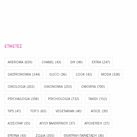
ΕΤΙΚΈΤΕΣ
AFIEROMA
(659)
CHANEL
(43)
DIY
(49)
EXTRA
(247)
GASTRONOMIA
(244)
GUCCI
(36)
LOOK
(42)
MODA
(328)
OIKOLOGIA
(202)
OIKONOMIA
(253)
OMORFIA
(700)
PSYCHAGOGIA
(358)
PSYCHOLOGIA
(732)
TAXIDI
(152)
TIPS
(47)
TOP 5
(65)
VEGETARIAN
(40)
ΑΓΧΟΣ
(39)
ΑΞΕΣΟΥΑΡ
(55)
ΑΓΊΟΥ ΒΑΛΕΝΤΊΝΟΥ
(37)
ΑΠΟΛΈΠΙΣΗ
(37)
ΕΡΕΥΝΑ
(43)
ΖΩΔΙΑ
(355)
ΘΕΑΤΡΙΚΗ ΠΑΡΑΣΤΑΣΗ
(36)