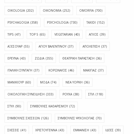
OIKOLOGIA
(202)
OIKONOMIA
(252)
OMORFIA
(700)
PSYCHAGOGIA
(358)
PSYCHOLOGIA
(730)
TAXIDI
(152)
TIPS
(47)
TOP 5
(65)
VEGETARIAN
(40)
ΑΓΧΟΣ
(39)
ΑΞΕΣΟΥΑΡ
(55)
ΑΓΊΟΥ ΒΑΛΕΝΤΊΝΟΥ
(37)
ΑΠΟΛΈΠΙΣΗ
(37)
ΕΡΕΥΝΑ
(43)
ΖΩΔΙΑ
(355)
ΘΕΑΤΡΙΚΗ ΠΑΡΑΣΤΑΣΗ
(36)
ΙΤΑΛΙΚΗ ΣΥΝΤΑΓΗ
(37)
ΚΟΡΩΝΑΪΟΣ
(46)
ΜΑΚΙΓΙΑΖ
(37)
ΜΑΝΙΚΙΟΥΡ
(60)
ΜΟΔΑ
(74)
ΝΕΑ ΥΟΡΚΗ
(36)
ΟΙΚΟΛΟΓΙΚΗ ΣΥΝΕΙΔΗΣΗ
(333)
ΡΟΥΧΑ
(38)
ΣΤΙΛ
(118)
ΣΤΥΛ
(90)
ΣΥΜΒΟΥΛΕΣ ΚΑΘΑΡΙΣΜΟΥ
(72)
ΣΥΜΒΟΥΛΕΣ ΣΧΕΣΕΩΝ
(126)
ΣΥΜΒΟΥΛΕΣ ΨΥΧΟΛΟΓΙΑΣ
(70)
ΣΧΕΣΕΙΣ
(41)
ΧΡΙΣΤΟΥΓΕΝΝΑ
(43)
ΕΜΦΆΝΙΣΗ
(43)
ΙΔΈΕΣ
(39)