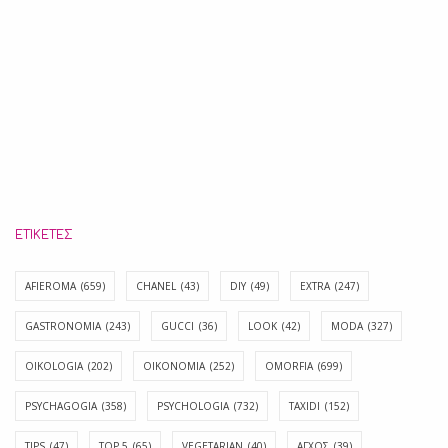
ΕΤΙΚΈΤΕΣ
AFIEROMA
(659)
CHANEL
(43)
DIY
(49)
EXTRA
(247)
GASTRONOMIA
(243)
GUCCI
(36)
LOOK
(42)
MODA
(327)
OIKOLOGIA
(202)
OIKONOMIA
(252)
OMORFIA
(699)
PSYCHAGOGIA
(358)
PSYCHOLOGIA
(732)
TAXIDI
(152)
TIPS
(47)
TOP 5
(65)
VEGETARIAN
(40)
ΑΓΧΟΣ
(39)