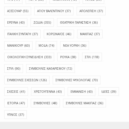
ΑΞΕΣΟΥΑΡ
(55)
ΑΓΊΟΥ ΒΑΛΕΝΤΊΝΟΥ
(37)
ΑΠΟΛΈΠΙΣΗ
(37)
ΕΡΕΥΝΑ
(43)
ΖΩΔΙΑ
(355)
ΘΕΑΤΡΙΚΗ ΠΑΡΑΣΤΑΣΗ
(36)
ΙΤΑΛΙΚΗ ΣΥΝΤΑΓΗ
(37)
ΚΟΡΩΝΑΪΟΣ
(46)
ΜΑΚΙΓΙΑΖ
(37)
ΜΑΝΙΚΙΟΥΡ
(60)
ΜΟΔΑ
(74)
ΝΕΑ ΥΟΡΚΗ
(36)
ΟΙΚΟΛΟΓΙΚΗ ΣΥΝΕΙΔΗΣΗ
(333)
ΡΟΥΧΑ
(38)
ΣΤΙΛ
(118)
ΣΤΥΛ
(90)
ΣΥΜΒΟΥΛΕΣ ΚΑΘΑΡΙΣΜΟΥ
(72)
ΣΥΜΒΟΥΛΕΣ ΣΧΕΣΕΩΝ
(126)
ΣΥΜΒΟΥΛΕΣ ΨΥΧΟΛΟΓΙΑΣ
(70)
ΣΧΕΣΕΙΣ
(41)
ΧΡΙΣΤΟΥΓΕΝΝΑ
(43)
ΕΜΦΆΝΙΣΗ
(43)
ΙΔΈΕΣ
(39)
ΙΣΤΟΡΊΑ
(47)
ΣΥΜΒΟΥΛΈΣ
(48)
ΣΥΜΒΟΥΛΈΣ ΜΑΚΙΓΙΆΖ
(36)
ΎΠΝΟΣ
(37)