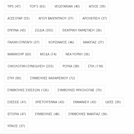
TIPS
(47)
TOP 5
(65)
VEGETARIAN
(40)
ΑΓΧΟΣ
(39)
ΑΞΕΣΟΥΑΡ
(55)
ΑΓΊΟΥ ΒΑΛΕΝΤΊΝΟΥ
(37)
ΑΠΟΛΈΠΙΣΗ
(37)
ΕΡΕΥΝΑ
(43)
ΖΩΔΙΑ
(355)
ΘΕΑΤΡΙΚΗ ΠΑΡΑΣΤΑΣΗ
(36)
ΙΤΑΛΙΚΗ ΣΥΝΤΑΓΗ
(37)
ΚΟΡΩΝΑΪΟΣ
(46)
ΜΑΚΙΓΙΑΖ
(37)
ΜΑΝΙΚΙΟΥΡ
(60)
ΜΟΔΑ
(74)
ΝΕΑ ΥΟΡΚΗ
(36)
ΟΙΚΟΛΟΓΙΚΗ ΣΥΝΕΙΔΗΣΗ
(333)
ΡΟΥΧΑ
(38)
ΣΤΙΛ
(118)
ΣΤΥΛ
(90)
ΣΥΜΒΟΥΛΕΣ ΚΑΘΑΡΙΣΜΟΥ
(72)
ΣΥΜΒΟΥΛΕΣ ΣΧΕΣΕΩΝ
(126)
ΣΥΜΒΟΥΛΕΣ ΨΥΧΟΛΟΓΙΑΣ
(70)
ΣΧΕΣΕΙΣ
(41)
ΧΡΙΣΤΟΥΓΕΝΝΑ
(43)
ΕΜΦΆΝΙΣΗ
(43)
ΙΔΈΕΣ
(39)
ΙΣΤΟΡΊΑ
(47)
ΣΥΜΒΟΥΛΈΣ
(48)
ΣΥΜΒΟΥΛΈΣ ΜΑΚΙΓΙΆΖ
(36)
ΎΠΝΟΣ
(37)