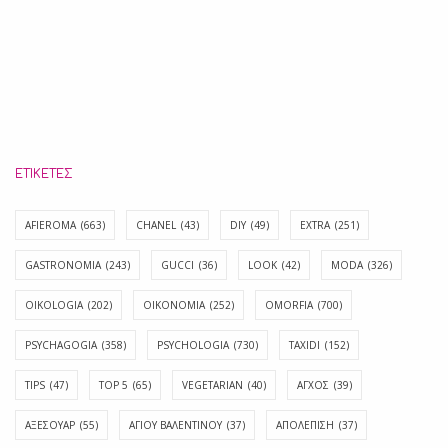
ΕΤΙΚΈΤΕΣ
AFIEROMA
(663)
CHANEL
(43)
DIY
(49)
EXTRA
(251)
GASTRONOMIA
(243)
GUCCI
(36)
LOOK
(42)
MODA
(326)
OIKOLOGIA
(202)
OIKONOMIA
(252)
OMORFIA
(700)
PSYCHAGOGIA
(358)
PSYCHOLOGIA
(730)
TAXIDI
(152)
TIPS
(47)
TOP 5
(65)
VEGETARIAN
(40)
ΑΓΧΟΣ
(39)
ΑΞΕΣΟΥΑΡ
(55)
ΑΓΊΟΥ ΒΑΛΕΝΤΊΝΟΥ
(37)
ΑΠΟΛΈΠΙΣΗ
(37)