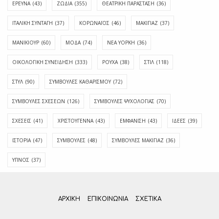
ΕΡΕΥΝΑ
(43)
ΖΩΔΙΑ
(355)
ΘΕΑΤΡΙΚΗ ΠΑΡΑΣΤΑΣΗ
(36)
ΙΤΑΛΙΚΗ ΣΥΝΤΑΓΗ
(37)
ΚΟΡΩΝΑΪΟΣ
(46)
ΜΑΚΙΓΙΑΖ
(37)
ΜΑΝΙΚΙΟΥΡ
(60)
ΜΟΔΑ
(74)
ΝΕΑ ΥΟΡΚΗ
(36)
ΟΙΚΟΛΟΓΙΚΗ ΣΥΝΕΙΔΗΣΗ
(333)
ΡΟΥΧΑ
(38)
ΣΤΙΛ
(118)
ΣΤΥΛ
(90)
ΣΥΜΒΟΥΛΕΣ ΚΑΘΑΡΙΣΜΟΥ
(72)
ΣΥΜΒΟΥΛΕΣ ΣΧΕΣΕΩΝ
(126)
ΣΥΜΒΟΥΛΕΣ ΨΥΧΟΛΟΓΙΑΣ
(70)
ΣΧΕΣΕΙΣ
(41)
ΧΡΙΣΤΟΥΓΕΝΝΑ
(43)
ΕΜΦΆΝΙΣΗ
(43)
ΙΔΈΕΣ
(39)
ΙΣΤΟΡΊΑ
(47)
ΣΥΜΒΟΥΛΈΣ
(48)
ΣΥΜΒΟΥΛΈΣ ΜΑΚΙΓΙΆΖ
(36)
ΎΠΝΟΣ
(37)
ΑΡΧΙΚΗ
ΕΠΙΚΟΙΝΩΝΊΑ
ΣΧΕΤΙΚΆ