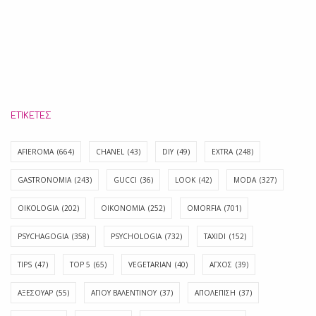
ΕΤΙΚΈΤΕΣ
AFIEROMA
(664)
CHANEL
(43)
DIY
(49)
EXTRA
(248)
GASTRONOMIA
(243)
GUCCI
(36)
LOOK
(42)
MODA
(327)
OIKOLOGIA
(202)
OIKONOMIA
(252)
OMORFIA
(701)
PSYCHAGOGIA
(358)
PSYCHOLOGIA
(732)
TAXIDI
(152)
TIPS
(47)
TOP 5
(65)
VEGETARIAN
(40)
ΑΓΧΟΣ
(39)
ΑΞΕΣΟΥΑΡ
(55)
ΑΓΊΟΥ ΒΑΛΕΝΤΊΝΟΥ
(37)
ΑΠΟΛΈΠΙΣΗ
(37)