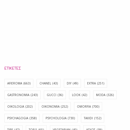
ΕΤΙΚΈΤΕΣ
AFIEROMA
(663)
CHANEL
(43)
DIY
(49)
EXTRA
(251)
GASTRONOMIA
(243)
GUCCI
(36)
LOOK
(42)
MODA
(326)
OIKOLOGIA
(202)
OIKONOMIA
(252)
OMORFIA
(700)
PSYCHAGOGIA
(358)
PSYCHOLOGIA
(730)
TAXIDI
(152)
TIPS
(47)
TOP 5
(65)
VEGETARIAN
(40)
ΑΓΧΟΣ
(39)