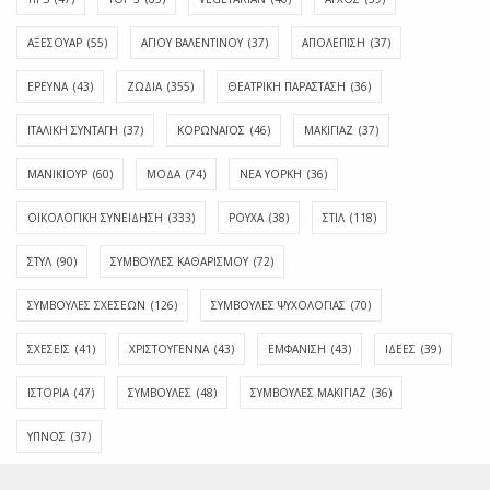
ΑΞΕΣΟΥΑΡ
(55)
ΑΓΊΟΥ ΒΑΛΕΝΤΊΝΟΥ
(37)
ΑΠΟΛΈΠΙΣΗ
(37)
ΕΡΕΥΝΑ
(43)
ΖΩΔΙΑ
(355)
ΘΕΑΤΡΙΚΗ ΠΑΡΑΣΤΑΣΗ
(36)
ΙΤΑΛΙΚΗ ΣΥΝΤΑΓΗ
(37)
ΚΟΡΩΝΑΪΟΣ
(46)
ΜΑΚΙΓΙΑΖ
(37)
ΜΑΝΙΚΙΟΥΡ
(60)
ΜΟΔΑ
(74)
ΝΕΑ ΥΟΡΚΗ
(36)
ΟΙΚΟΛΟΓΙΚΗ ΣΥΝΕΙΔΗΣΗ
(333)
ΡΟΥΧΑ
(38)
ΣΤΙΛ
(118)
ΣΤΥΛ
(90)
ΣΥΜΒΟΥΛΕΣ ΚΑΘΑΡΙΣΜΟΥ
(72)
ΣΥΜΒΟΥΛΕΣ ΣΧΕΣΕΩΝ
(126)
ΣΥΜΒΟΥΛΕΣ ΨΥΧΟΛΟΓΙΑΣ
(70)
ΣΧΕΣΕΙΣ
(41)
ΧΡΙΣΤΟΥΓΕΝΝΑ
(43)
ΕΜΦΆΝΙΣΗ
(43)
ΙΔΈΕΣ
(39)
ΙΣΤΟΡΊΑ
(47)
ΣΥΜΒΟΥΛΈΣ
(48)
ΣΥΜΒΟΥΛΈΣ ΜΑΚΙΓΙΆΖ
(36)
ΎΠΝΟΣ
(37)