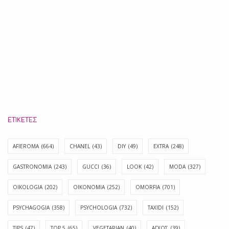
ΕΤΙΚΈΤΕΣ
AFIEROMA
(664)
CHANEL
(43)
DIY
(49)
EXTRA
(248)
GASTRONOMIA
(243)
GUCCI
(36)
LOOK
(42)
MODA
(327)
OIKOLOGIA
(202)
OIKONOMIA
(252)
OMORFIA
(701)
PSYCHAGOGIA
(358)
PSYCHOLOGIA
(732)
TAXIDI
(152)
TIPS
(47)
TOP 5
(65)
VEGETARIAN
(40)
ΑΓΧΟΣ
(39)