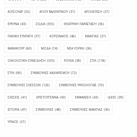
ΑΞΕΣΟΥΑΡ
(55)
ΑΓΊΟΥ ΒΑΛΕΝΤΊΝΟΥ
(37)
ΑΠΟΛΈΠΙΣΗ
(37)
ΕΡΕΥΝΑ
(43)
ΖΩΔΙΑ
(355)
ΘΕΑΤΡΙΚΗ ΠΑΡΑΣΤΑΣΗ
(36)
ΙΤΑΛΙΚΗ ΣΥΝΤΑΓΗ
(37)
ΚΟΡΩΝΑΪΟΣ
(46)
ΜΑΚΙΓΙΑΖ
(37)
ΜΑΝΙΚΙΟΥΡ
(60)
ΜΟΔΑ
(74)
ΝΕΑ ΥΟΡΚΗ
(36)
ΟΙΚΟΛΟΓΙΚΗ ΣΥΝΕΙΔΗΣΗ
(333)
ΡΟΥΧΑ
(38)
ΣΤΙΛ
(118)
ΣΤΥΛ
(90)
ΣΥΜΒΟΥΛΕΣ ΚΑΘΑΡΙΣΜΟΥ
(72)
ΣΥΜΒΟΥΛΕΣ ΣΧΕΣΕΩΝ
(126)
ΣΥΜΒΟΥΛΕΣ ΨΥΧΟΛΟΓΙΑΣ
(70)
ΣΧΕΣΕΙΣ
(41)
ΧΡΙΣΤΟΥΓΕΝΝΑ
(43)
ΕΜΦΆΝΙΣΗ
(43)
ΙΔΈΕΣ
(39)
ΙΣΤΟΡΊΑ
(47)
ΣΥΜΒΟΥΛΈΣ
(48)
ΣΥΜΒΟΥΛΈΣ ΜΑΚΙΓΙΆΖ
(36)
ΎΠΝΟΣ
(37)