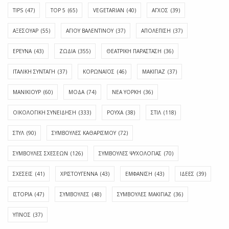
TIPS
(47)
TOP 5
(65)
VEGETARIAN
(40)
ΑΓΧΟΣ
(39)
ΑΞΕΣΟΥΑΡ
(55)
ΑΓΊΟΥ ΒΑΛΕΝΤΊΝΟΥ
(37)
ΑΠΟΛΈΠΙΣΗ
(37)
ΕΡΕΥΝΑ
(43)
ΖΩΔΙΑ
(355)
ΘΕΑΤΡΙΚΗ ΠΑΡΑΣΤΑΣΗ
(36)
ΙΤΑΛΙΚΗ ΣΥΝΤΑΓΗ
(37)
ΚΟΡΩΝΑΪΟΣ
(46)
ΜΑΚΙΓΙΑΖ
(37)
ΜΑΝΙΚΙΟΥΡ
(60)
ΜΟΔΑ
(74)
ΝΕΑ ΥΟΡΚΗ
(36)
ΟΙΚΟΛΟΓΙΚΗ ΣΥΝΕΙΔΗΣΗ
(333)
ΡΟΥΧΑ
(38)
ΣΤΙΛ
(118)
ΣΤΥΛ
(90)
ΣΥΜΒΟΥΛΕΣ ΚΑΘΑΡΙΣΜΟΥ
(72)
ΣΥΜΒΟΥΛΕΣ ΣΧΕΣΕΩΝ
(126)
ΣΥΜΒΟΥΛΕΣ ΨΥΧΟΛΟΓΙΑΣ
(70)
ΣΧΕΣΕΙΣ
(41)
ΧΡΙΣΤΟΥΓΕΝΝΑ
(43)
ΕΜΦΆΝΙΣΗ
(43)
ΙΔΈΕΣ
(39)
ΙΣΤΟΡΊΑ
(47)
ΣΥΜΒΟΥΛΈΣ
(48)
ΣΥΜΒΟΥΛΈΣ ΜΑΚΙΓΙΆΖ
(36)
ΎΠΝΟΣ
(37)