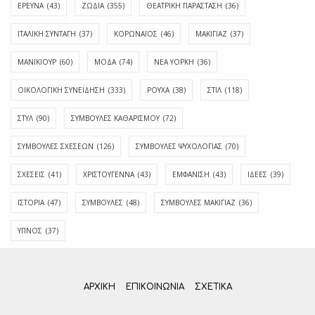
ΕΡΕΥΝΑ
(43)
ΖΩΔΙΑ
(355)
ΘΕΑΤΡΙΚΗ ΠΑΡΑΣΤΑΣΗ
(36)
ΙΤΑΛΙΚΗ ΣΥΝΤΑΓΗ
(37)
ΚΟΡΩΝΑΪΟΣ
(46)
ΜΑΚΙΓΙΑΖ
(37)
ΜΑΝΙΚΙΟΥΡ
(60)
ΜΟΔΑ
(74)
ΝΕΑ ΥΟΡΚΗ
(36)
ΟΙΚΟΛΟΓΙΚΗ ΣΥΝΕΙΔΗΣΗ
(333)
ΡΟΥΧΑ
(38)
ΣΤΙΛ
(118)
ΣΤΥΛ
(90)
ΣΥΜΒΟΥΛΕΣ ΚΑΘΑΡΙΣΜΟΥ
(72)
ΣΥΜΒΟΥΛΕΣ ΣΧΕΣΕΩΝ
(126)
ΣΥΜΒΟΥΛΕΣ ΨΥΧΟΛΟΓΙΑΣ
(70)
ΣΧΕΣΕΙΣ
(41)
ΧΡΙΣΤΟΥΓΕΝΝΑ
(43)
ΕΜΦΆΝΙΣΗ
(43)
ΙΔΈΕΣ
(39)
ΙΣΤΟΡΊΑ
(47)
ΣΥΜΒΟΥΛΈΣ
(48)
ΣΥΜΒΟΥΛΈΣ ΜΑΚΙΓΙΆΖ
(36)
ΎΠΝΟΣ
(37)
ΑΡΧΙΚΗ
ΕΠΙΚΟΙΝΩΝΊΑ
ΣΧΕΤΙΚΆ