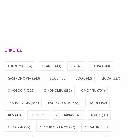
ΕΤΙΚΈΤΕΣ
AFIEROMA
(664)
CHANEL
(43)
DIY
(49)
EXTRA
(248)
GASTRONOMIA
(243)
GUCCI
(36)
LOOK
(42)
MODA
(327)
OIKOLOGIA
(202)
OIKONOMIA
(252)
OMORFIA
(701)
PSYCHAGOGIA
(358)
PSYCHOLOGIA
(732)
TAXIDI
(152)
TIPS
(47)
TOP 5
(65)
VEGETARIAN
(40)
ΑΓΧΟΣ
(39)
ΑΞΕΣΟΥΑΡ
(55)
ΑΓΊΟΥ ΒΑΛΕΝΤΊΝΟΥ
(37)
ΑΠΟΛΈΠΙΣΗ
(37)