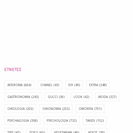
ΕΤΙΚΈΤΕΣ
AFIEROMA
(664)
CHANEL
(43)
DIY
(49)
EXTRA
(248)
GASTRONOMIA
(243)
GUCCI
(36)
LOOK
(42)
MODA
(327)
OIKOLOGIA
(202)
OIKONOMIA
(252)
OMORFIA
(701)
PSYCHAGOGIA
(358)
PSYCHOLOGIA
(732)
TAXIDI
(152)
TIPS
(47)
TOP 5
(65)
VEGETARIAN
(40)
ΑΓΧΟΣ
(39)