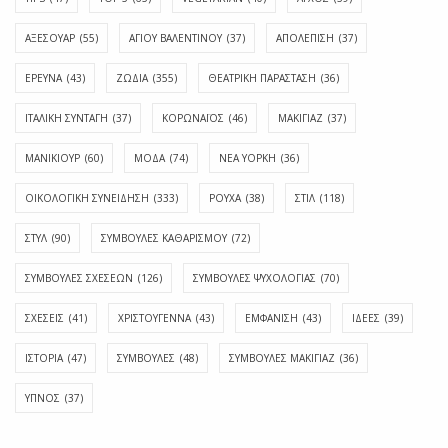
ΑΞΕΣΟΥΑΡ
(55)
ΑΓΊΟΥ ΒΑΛΕΝΤΊΝΟΥ
(37)
ΑΠΟΛΈΠΙΣΗ
(37)
ΕΡΕΥΝΑ
(43)
ΖΩΔΙΑ
(355)
ΘΕΑΤΡΙΚΗ ΠΑΡΑΣΤΑΣΗ
(36)
ΙΤΑΛΙΚΗ ΣΥΝΤΑΓΗ
(37)
ΚΟΡΩΝΑΪΟΣ
(46)
ΜΑΚΙΓΙΑΖ
(37)
ΜΑΝΙΚΙΟΥΡ
(60)
ΜΟΔΑ
(74)
ΝΕΑ ΥΟΡΚΗ
(36)
ΟΙΚΟΛΟΓΙΚΗ ΣΥΝΕΙΔΗΣΗ
(333)
ΡΟΥΧΑ
(38)
ΣΤΙΛ
(118)
ΣΤΥΛ
(90)
ΣΥΜΒΟΥΛΕΣ ΚΑΘΑΡΙΣΜΟΥ
(72)
ΣΥΜΒΟΥΛΕΣ ΣΧΕΣΕΩΝ
(126)
ΣΥΜΒΟΥΛΕΣ ΨΥΧΟΛΟΓΙΑΣ
(70)
ΣΧΕΣΕΙΣ
(41)
ΧΡΙΣΤΟΥΓΕΝΝΑ
(43)
ΕΜΦΆΝΙΣΗ
(43)
ΙΔΈΕΣ
(39)
ΙΣΤΟΡΊΑ
(47)
ΣΥΜΒΟΥΛΈΣ
(48)
ΣΥΜΒΟΥΛΈΣ ΜΑΚΙΓΙΆΖ
(36)
ΎΠΝΟΣ
(37)