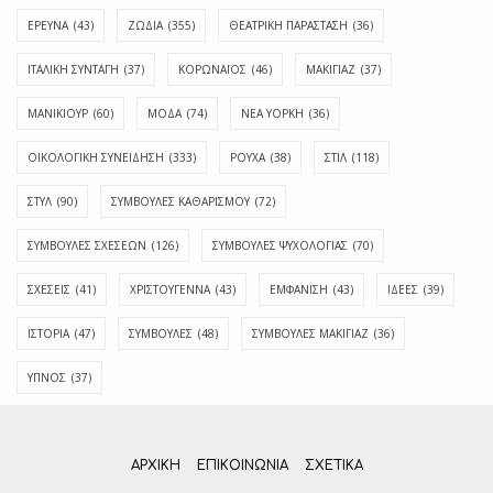
ΕΡΕΥΝΑ
(43)
ΖΩΔΙΑ
(355)
ΘΕΑΤΡΙΚΗ ΠΑΡΑΣΤΑΣΗ
(36)
ΙΤΑΛΙΚΗ ΣΥΝΤΑΓΗ
(37)
ΚΟΡΩΝΑΪΟΣ
(46)
ΜΑΚΙΓΙΑΖ
(37)
ΜΑΝΙΚΙΟΥΡ
(60)
ΜΟΔΑ
(74)
ΝΕΑ ΥΟΡΚΗ
(36)
ΟΙΚΟΛΟΓΙΚΗ ΣΥΝΕΙΔΗΣΗ
(333)
ΡΟΥΧΑ
(38)
ΣΤΙΛ
(118)
ΣΤΥΛ
(90)
ΣΥΜΒΟΥΛΕΣ ΚΑΘΑΡΙΣΜΟΥ
(72)
ΣΥΜΒΟΥΛΕΣ ΣΧΕΣΕΩΝ
(126)
ΣΥΜΒΟΥΛΕΣ ΨΥΧΟΛΟΓΙΑΣ
(70)
ΣΧΕΣΕΙΣ
(41)
ΧΡΙΣΤΟΥΓΕΝΝΑ
(43)
ΕΜΦΆΝΙΣΗ
(43)
ΙΔΈΕΣ
(39)
ΙΣΤΟΡΊΑ
(47)
ΣΥΜΒΟΥΛΈΣ
(48)
ΣΥΜΒΟΥΛΈΣ ΜΑΚΙΓΙΆΖ
(36)
ΎΠΝΟΣ
(37)
ΑΡΧΙΚΗ
ΕΠΙΚΟΙΝΩΝΊΑ
ΣΧΕΤΙΚΆ