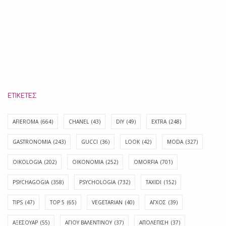
ΕΤΙΚΈΤΕΣ
AFIEROMA
(664)
CHANEL
(43)
DIY
(49)
EXTRA
(248)
GASTRONOMIA
(243)
GUCCI
(36)
LOOK
(42)
MODA
(327)
OIKOLOGIA
(202)
OIKONOMIA
(252)
OMORFIA
(701)
PSYCHAGOGIA
(358)
PSYCHOLOGIA
(732)
TAXIDI
(152)
TIPS
(47)
TOP 5
(65)
VEGETARIAN
(40)
ΑΓΧΟΣ
(39)
ΑΞΕΣΟΥΑΡ
(55)
ΑΓΊΟΥ ΒΑΛΕΝΤΊΝΟΥ
(37)
ΑΠΟΛΈΠΙΣΗ
(37)