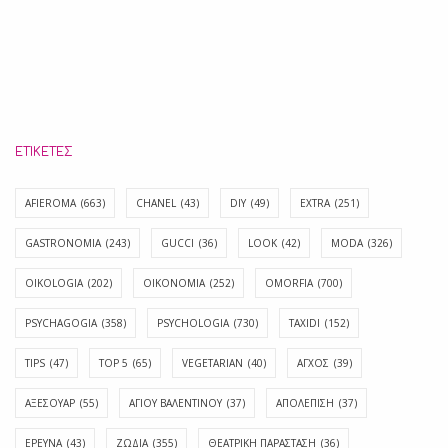
ΕΤΙΚΈΤΕΣ
AFIEROMA
(663)
CHANEL
(43)
DIY
(49)
EXTRA
(251)
GASTRONOMIA
(243)
GUCCI
(36)
LOOK
(42)
MODA
(326)
OIKOLOGIA
(202)
OIKONOMIA
(252)
OMORFIA
(700)
PSYCHAGOGIA
(358)
PSYCHOLOGIA
(730)
TAXIDI
(152)
TIPS
(47)
TOP 5
(65)
VEGETARIAN
(40)
ΑΓΧΟΣ
(39)
ΑΞΕΣΟΥΑΡ
(55)
ΑΓΊΟΥ ΒΑΛΕΝΤΊΝΟΥ
(37)
ΑΠΟΛΈΠΙΣΗ
(37)
ΕΡΕΥΝΑ
(43)
ΖΩΔΙΑ
(355)
ΘΕΑΤΡΙΚΗ ΠΑΡΑΣΤΑΣΗ
(36)