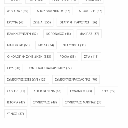
ΑΞΕΣΟΥΑΡ
(55)
ΑΓΊΟΥ ΒΑΛΕΝΤΊΝΟΥ
(37)
ΑΠΟΛΈΠΙΣΗ
(37)
ΕΡΕΥΝΑ
(43)
ΖΩΔΙΑ
(355)
ΘΕΑΤΡΙΚΗ ΠΑΡΑΣΤΑΣΗ
(36)
ΙΤΑΛΙΚΗ ΣΥΝΤΑΓΗ
(37)
ΚΟΡΩΝΑΪΟΣ
(46)
ΜΑΚΙΓΙΑΖ
(37)
ΜΑΝΙΚΙΟΥΡ
(60)
ΜΟΔΑ
(74)
ΝΕΑ ΥΟΡΚΗ
(36)
ΟΙΚΟΛΟΓΙΚΗ ΣΥΝΕΙΔΗΣΗ
(333)
ΡΟΥΧΑ
(38)
ΣΤΙΛ
(118)
ΣΤΥΛ
(90)
ΣΥΜΒΟΥΛΕΣ ΚΑΘΑΡΙΣΜΟΥ
(72)
ΣΥΜΒΟΥΛΕΣ ΣΧΕΣΕΩΝ
(126)
ΣΥΜΒΟΥΛΕΣ ΨΥΧΟΛΟΓΙΑΣ
(70)
ΣΧΕΣΕΙΣ
(41)
ΧΡΙΣΤΟΥΓΕΝΝΑ
(43)
ΕΜΦΆΝΙΣΗ
(43)
ΙΔΈΕΣ
(39)
ΙΣΤΟΡΊΑ
(47)
ΣΥΜΒΟΥΛΈΣ
(48)
ΣΥΜΒΟΥΛΈΣ ΜΑΚΙΓΙΆΖ
(36)
ΎΠΝΟΣ
(37)