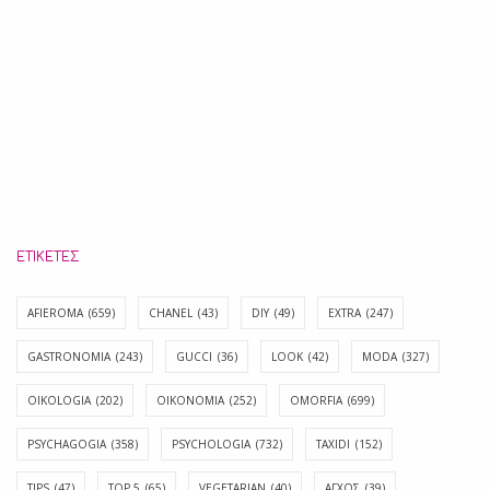
ΕΤΙΚΈΤΕΣ
AFIEROMA
(659)
CHANEL
(43)
DIY
(49)
EXTRA
(247)
GASTRONOMIA
(243)
GUCCI
(36)
LOOK
(42)
MODA
(327)
OIKOLOGIA
(202)
OIKONOMIA
(252)
OMORFIA
(699)
PSYCHAGOGIA
(358)
PSYCHOLOGIA
(732)
TAXIDI
(152)
TIPS
(47)
TOP 5
(65)
VEGETARIAN
(40)
ΑΓΧΟΣ
(39)