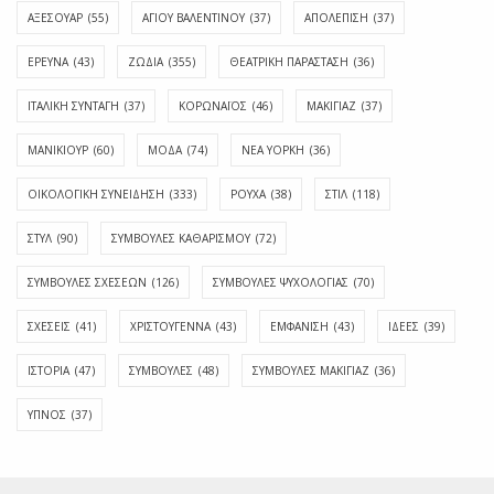
ΑΞΕΣΟΥΑΡ
(55)
ΑΓΊΟΥ ΒΑΛΕΝΤΊΝΟΥ
(37)
ΑΠΟΛΈΠΙΣΗ
(37)
ΕΡΕΥΝΑ
(43)
ΖΩΔΙΑ
(355)
ΘΕΑΤΡΙΚΗ ΠΑΡΑΣΤΑΣΗ
(36)
ΙΤΑΛΙΚΗ ΣΥΝΤΑΓΗ
(37)
ΚΟΡΩΝΑΪΟΣ
(46)
ΜΑΚΙΓΙΑΖ
(37)
ΜΑΝΙΚΙΟΥΡ
(60)
ΜΟΔΑ
(74)
ΝΕΑ ΥΟΡΚΗ
(36)
ΟΙΚΟΛΟΓΙΚΗ ΣΥΝΕΙΔΗΣΗ
(333)
ΡΟΥΧΑ
(38)
ΣΤΙΛ
(118)
ΣΤΥΛ
(90)
ΣΥΜΒΟΥΛΕΣ ΚΑΘΑΡΙΣΜΟΥ
(72)
ΣΥΜΒΟΥΛΕΣ ΣΧΕΣΕΩΝ
(126)
ΣΥΜΒΟΥΛΕΣ ΨΥΧΟΛΟΓΙΑΣ
(70)
ΣΧΕΣΕΙΣ
(41)
ΧΡΙΣΤΟΥΓΕΝΝΑ
(43)
ΕΜΦΆΝΙΣΗ
(43)
ΙΔΈΕΣ
(39)
ΙΣΤΟΡΊΑ
(47)
ΣΥΜΒΟΥΛΈΣ
(48)
ΣΥΜΒΟΥΛΈΣ ΜΑΚΙΓΙΆΖ
(36)
ΎΠΝΟΣ
(37)