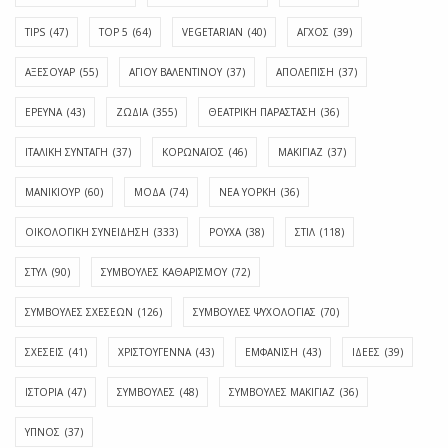
TIPS
(47)
TOP 5
(64)
VEGETARIAN
(40)
ΑΓΧΟΣ
(39)
ΑΞΕΣΟΥΑΡ
(55)
ΑΓΊΟΥ ΒΑΛΕΝΤΊΝΟΥ
(37)
ΑΠΟΛΈΠΙΣΗ
(37)
ΕΡΕΥΝΑ
(43)
ΖΩΔΙΑ
(355)
ΘΕΑΤΡΙΚΗ ΠΑΡΑΣΤΑΣΗ
(36)
ΙΤΑΛΙΚΗ ΣΥΝΤΑΓΗ
(37)
ΚΟΡΩΝΑΪΟΣ
(46)
ΜΑΚΙΓΙΑΖ
(37)
ΜΑΝΙΚΙΟΥΡ
(60)
ΜΟΔΑ
(74)
ΝΕΑ ΥΟΡΚΗ
(36)
ΟΙΚΟΛΟΓΙΚΗ ΣΥΝΕΙΔΗΣΗ
(333)
ΡΟΥΧΑ
(38)
ΣΤΙΛ
(118)
ΣΤΥΛ
(90)
ΣΥΜΒΟΥΛΕΣ ΚΑΘΑΡΙΣΜΟΥ
(72)
ΣΥΜΒΟΥΛΕΣ ΣΧΕΣΕΩΝ
(126)
ΣΥΜΒΟΥΛΕΣ ΨΥΧΟΛΟΓΙΑΣ
(70)
ΣΧΕΣΕΙΣ
(41)
ΧΡΙΣΤΟΥΓΕΝΝΑ
(43)
ΕΜΦΆΝΙΣΗ
(43)
ΙΔΈΕΣ
(39)
ΙΣΤΟΡΊΑ
(47)
ΣΥΜΒΟΥΛΈΣ
(48)
ΣΥΜΒΟΥΛΈΣ ΜΑΚΙΓΙΆΖ
(36)
ΎΠΝΟΣ
(37)