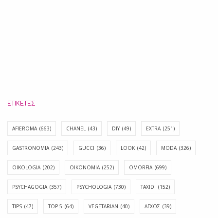
ΕΤΙΚΈΤΕΣ
AFIEROMA
(663)
CHANEL
(43)
DIY
(49)
EXTRA
(251)
GASTRONOMIA
(243)
GUCCI
(36)
LOOK
(42)
MODA
(326)
OIKOLOGIA
(202)
OIKONOMIA
(252)
OMORFIA
(699)
PSYCHAGOGIA
(357)
PSYCHOLOGIA
(730)
TAXIDI
(152)
TIPS
(47)
TOP 5
(64)
VEGETARIAN
(40)
ΑΓΧΟΣ
(39)