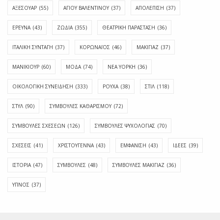
ΑΞΕΣΟΥΑΡ
(55)
ΑΓΊΟΥ ΒΑΛΕΝΤΊΝΟΥ
(37)
ΑΠΟΛΈΠΙΣΗ
(37)
ΕΡΕΥΝΑ
(43)
ΖΩΔΙΑ
(355)
ΘΕΑΤΡΙΚΗ ΠΑΡΑΣΤΑΣΗ
(36)
ΙΤΑΛΙΚΗ ΣΥΝΤΑΓΗ
(37)
ΚΟΡΩΝΑΪΟΣ
(46)
ΜΑΚΙΓΙΑΖ
(37)
ΜΑΝΙΚΙΟΥΡ
(60)
ΜΟΔΑ
(74)
ΝΕΑ ΥΟΡΚΗ
(36)
ΟΙΚΟΛΟΓΙΚΗ ΣΥΝΕΙΔΗΣΗ
(333)
ΡΟΥΧΑ
(38)
ΣΤΙΛ
(118)
ΣΤΥΛ
(90)
ΣΥΜΒΟΥΛΕΣ ΚΑΘΑΡΙΣΜΟΥ
(72)
ΣΥΜΒΟΥΛΕΣ ΣΧΕΣΕΩΝ
(126)
ΣΥΜΒΟΥΛΕΣ ΨΥΧΟΛΟΓΙΑΣ
(70)
ΣΧΕΣΕΙΣ
(41)
ΧΡΙΣΤΟΥΓΕΝΝΑ
(43)
ΕΜΦΆΝΙΣΗ
(43)
ΙΔΈΕΣ
(39)
ΙΣΤΟΡΊΑ
(47)
ΣΥΜΒΟΥΛΈΣ
(48)
ΣΥΜΒΟΥΛΈΣ ΜΑΚΙΓΙΆΖ
(36)
ΎΠΝΟΣ
(37)