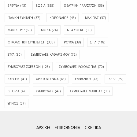
ΕΡΕΥΝΑ
(43)
ΖΩΔΙΑ
(355)
ΘΕΑΤΡΙΚΗ ΠΑΡΑΣΤΑΣΗ
(36)
ΙΤΑΛΙΚΗ ΣΥΝΤΑΓΗ
(37)
ΚΟΡΩΝΑΪΟΣ
(46)
ΜΑΚΙΓΙΑΖ
(37)
ΜΑΝΙΚΙΟΥΡ
(60)
ΜΟΔΑ
(74)
ΝΕΑ ΥΟΡΚΗ
(36)
ΟΙΚΟΛΟΓΙΚΗ ΣΥΝΕΙΔΗΣΗ
(333)
ΡΟΥΧΑ
(38)
ΣΤΙΛ
(118)
ΣΤΥΛ
(90)
ΣΥΜΒΟΥΛΕΣ ΚΑΘΑΡΙΣΜΟΥ
(72)
ΣΥΜΒΟΥΛΕΣ ΣΧΕΣΕΩΝ
(126)
ΣΥΜΒΟΥΛΕΣ ΨΥΧΟΛΟΓΙΑΣ
(70)
ΣΧΕΣΕΙΣ
(41)
ΧΡΙΣΤΟΥΓΕΝΝΑ
(43)
ΕΜΦΆΝΙΣΗ
(43)
ΙΔΈΕΣ
(39)
ΙΣΤΟΡΊΑ
(47)
ΣΥΜΒΟΥΛΈΣ
(48)
ΣΥΜΒΟΥΛΈΣ ΜΑΚΙΓΙΆΖ
(36)
ΎΠΝΟΣ
(37)
ΑΡΧΙΚΗ
ΕΠΙΚΟΙΝΩΝΊΑ
ΣΧΕΤΙΚΆ