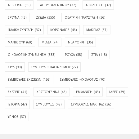
ΑΞΕΣΟΥΑΡ
(55)
ΑΓΊΟΥ ΒΑΛΕΝΤΊΝΟΥ
(37)
ΑΠΟΛΈΠΙΣΗ
(37)
ΕΡΕΥΝΑ
(43)
ΖΩΔΙΑ
(355)
ΘΕΑΤΡΙΚΗ ΠΑΡΑΣΤΑΣΗ
(36)
ΙΤΑΛΙΚΗ ΣΥΝΤΑΓΗ
(37)
ΚΟΡΩΝΑΪΟΣ
(46)
ΜΑΚΙΓΙΑΖ
(37)
ΜΑΝΙΚΙΟΥΡ
(60)
ΜΟΔΑ
(74)
ΝΕΑ ΥΟΡΚΗ
(36)
ΟΙΚΟΛΟΓΙΚΗ ΣΥΝΕΙΔΗΣΗ
(333)
ΡΟΥΧΑ
(38)
ΣΤΙΛ
(118)
ΣΤΥΛ
(90)
ΣΥΜΒΟΥΛΕΣ ΚΑΘΑΡΙΣΜΟΥ
(72)
ΣΥΜΒΟΥΛΕΣ ΣΧΕΣΕΩΝ
(126)
ΣΥΜΒΟΥΛΕΣ ΨΥΧΟΛΟΓΙΑΣ
(70)
ΣΧΕΣΕΙΣ
(41)
ΧΡΙΣΤΟΥΓΕΝΝΑ
(43)
ΕΜΦΆΝΙΣΗ
(43)
ΙΔΈΕΣ
(39)
ΙΣΤΟΡΊΑ
(47)
ΣΥΜΒΟΥΛΈΣ
(48)
ΣΥΜΒΟΥΛΈΣ ΜΑΚΙΓΙΆΖ
(36)
ΎΠΝΟΣ
(37)